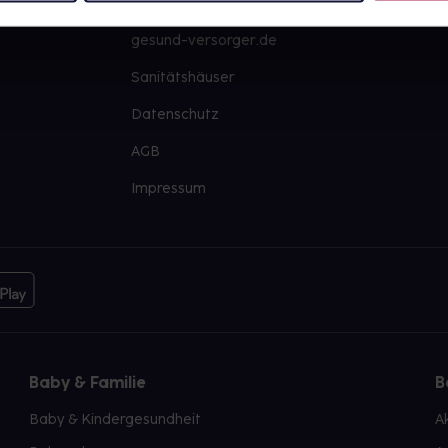
PAYBACK
Große Ausw
gesund-versorger.de
Sanitätshäuser
Datenschutz
AGB
Impressum
Baby & Familie
B
Baby & Kindergesundheit
A