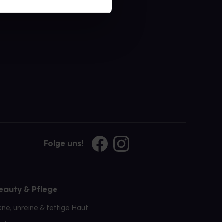
ahl an Apotheken
Folge uns!
eauty & Pflege
kne, unreine & fettige Haut