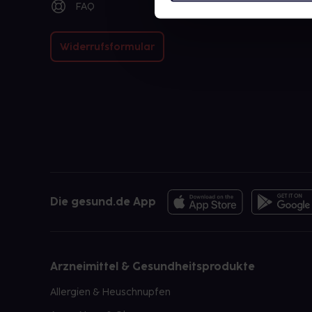
FAQ
Widerrufsformular
Die gesund.de App
Arzneimittel & Gesundheitsprodukte
Allergien & Heuschnupfen