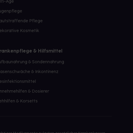
nti-Age
ugenpflege
autstraffende Pflege
ekorative Kosmetik
rankenpflege & Hilfsmittel
ufbaunahrung & Sondennahrung
lasenschwäche & Inkontinenz
esinfektionsmittel
innehmehilfen & Dosierer
ehhilfen & Korsetts