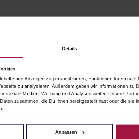
Details
Cookies
nhalte und Anzeigen zu personalisieren, Funktionen für soziale
gesund.de
Unsere Vorteil
 Webseite zu analysieren. Außerdem geben wir Informationen zu
ür soziale Medien, Werbung und Analysen weiter. Unsere Partne
Über uns
Ausgewähl
 Daten zusammen, die Du ihnen bereitgestellt hast oder die si
sofort abho
Karriere
n.
Lieferung f
Newsletter
Artikel mei
Barrierefreiheitserklärung
Freie Wahl
Anpassen