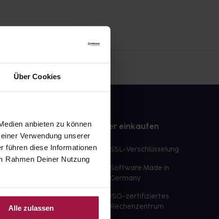
Über Cookies
 Medien anbieten zu können
e
Sicher einkaufen
 Deiner Verwendung unserer
r führen diese Informationen
te Wunschprodukte
SSL-Verschlüsselung
e im Rahmen Deiner Nutzung
lbereit
Software Made in
ür sofort verfügbare
Germany
st am selben Tag möglich
ISO-zertifiziertes
 der Apotheke
Rechenzentrum
Alle zulassen