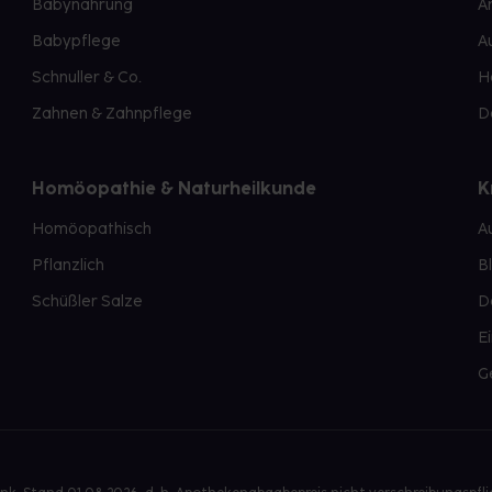
Babynahrung
A
Babypflege
A
Schnuller & Co.
H
Zahnen & Zahnpflege
D
Homöopathie & Naturheilkunde
K
Homöopathisch
A
Pflanzlich
B
Schüßler Salze
D
E
G