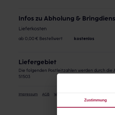
Infos zu Abholung & Bringdiens
Lieferkosten
ab 0,00 € Bestellwert
kostenlos
Liefergebiet
Die folgenden Postleitzahlen werden durch die 
51503
Impressum
AGB
Widerrufsbelehrung
Datenschut
Zustimmung