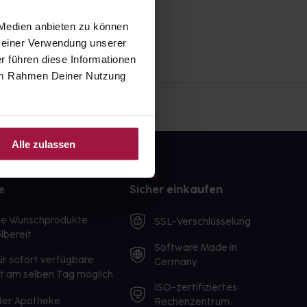
 Medien anbieten zu können
 Deiner Verwendung unserer
r führen diese Informationen
e im Rahmen Deiner Nutzung
Alle zulassen
e
Sicher einkaufen
te Wunschprodukte
SSL-Verschlüsselung
lbereit
Software Made in
ür sofort verfügbare
Germany
st am selben Tag möglich
ISO-zertifiziertes
 der Apotheke
Rechenzentrum