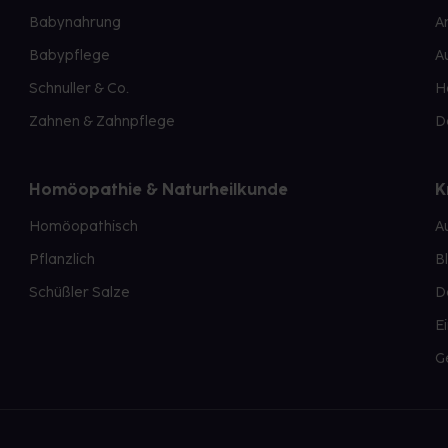
Babynahrung
A
Babypflege
A
Schnuller & Co.
H
Zahnen & Zahnpflege
D
Homöopathie & Naturheilkunde
K
Homöopathisch
A
Pflanzlich
B
Schüßler Salze
D
E
G