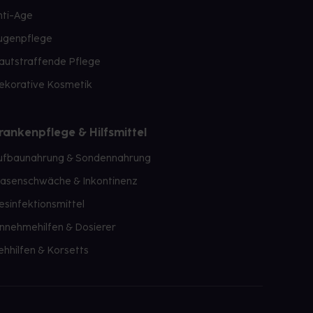
nti-Age
ugenpflege
autstraffende Pflege
ekorative Kosmetik
rankenpflege & Hilfsmittel
ufbaunahrung & Sondennahrung
lasenschwäche & Inkontinenz
esinfektionsmittel
innehmehilfen & Dosierer
ehhilfen & Korsetts