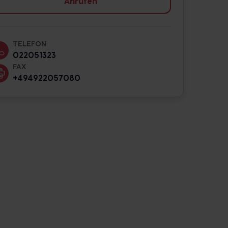
Anrufen
TELEFON
022051323
FAX
+494922057080