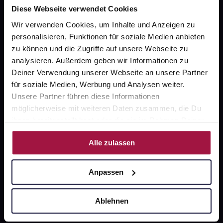
Diese Webseite verwendet Cookies
Wir verwenden Cookies, um Inhalte und Anzeigen zu
personalisieren, Funktionen für soziale Medien anbieten
Unsere Vorteile
zu können und die Zugriffe auf unsere Webseite zu
analysieren. Außerdem geben wir Informationen zu
Ausgewählte Wunschprodukte sofort abholbereit
Deiner Verwendung unserer Webseite an unsere Partner
Lieferung für sofort verfügbare Artikel meist am
für soziale Medien, Werbung und Analysen weiter.
selben Tag möglich
Unsere Partner führen diese Informationen
möglicherweise mit weiteren Daten zusammen, die Du
Freie Wahl der Apotheke
ihnen bereitgestellt hast oder die sie im Rahmen Deiner
Große Auswahl an Apotheken
Nutzung der Dienste gesammelt haben.
Alle zulassen
Sicher einkaufen
Anpassen
SSL-Verschlüsselung
Ablehnen
Software Made in Germany