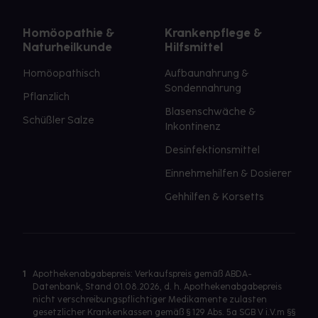
Homöopathie &
Krankenpflege &
Naturheilkunde
Hilfsmittel
Homöopathisch
Aufbaunahrung &
Sondennahrung
Pflanzlich
Blasenschwäche &
Schüßler Salze
Inkontinenz
Desinfektionsmittel
Einnehmehilfen & Dosierer
Gehhilfen & Korsetts
1
Apothekenabgabepreis: Verkaufspreis gemäß ABDA-
Datenbank, Stand 01.08.2026, d. h. Apothekenabgabepreis
nicht verschreibungspflichtiger Medikamente zulasten
gesetzlicher Krankenkassen gemäß § 129 Abs. 5a SGB V i.V.m §§