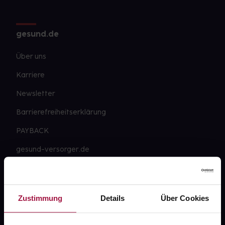
gesund.de
Über uns
Karriere
Newsletter
Barrierefreiheitserklärung
PAYBACK
gesund-versorger.de
Sanitätshäuser
Datenschutz
Zustimmung
Details
Über Cookies
AGB
Impressum