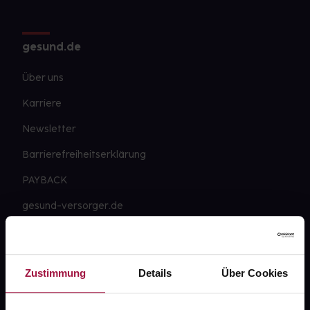
gesund.de
Über uns
Karriere
Newsletter
Barrierefreiheitserklärung
PAYBACK
gesund-versorger.de
Sanitätshäuser
Datenschutz
Zustimmung
Details
Über Cookies
AGB
Impressum