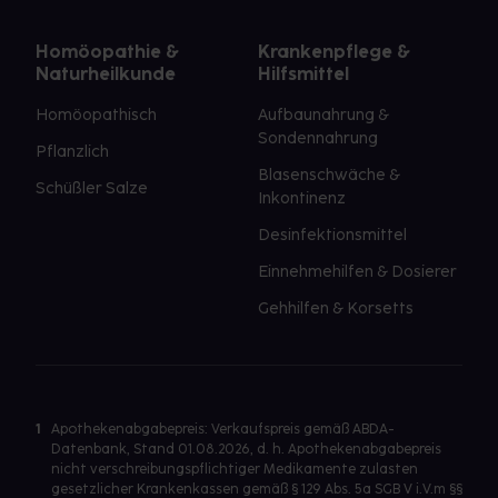
Homöopathie &
Krankenpflege &
Naturheilkunde
Hilfsmittel
Homöopathisch
Aufbaunahrung &
Sondennahrung
Pflanzlich
Blasenschwäche &
Schüßler Salze
Inkontinenz
Desinfektionsmittel
Einnehmehilfen & Dosierer
Gehhilfen & Korsetts
1
Apothekenabgabepreis: Verkaufspreis gemäß ABDA-
Datenbank, Stand 01.08.2026, d. h. Apothekenabgabepreis
nicht verschreibungspflichtiger Medikamente zulasten
gesetzlicher Krankenkassen gemäß § 129 Abs. 5a SGB V i.V.m §§