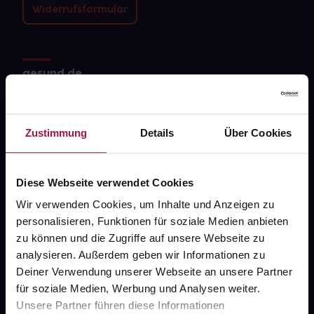
Widerrufsformular
gesund.de
Über uns
Karriere
Zustimmung
Details
Über Cookies
Newsletter
Diese Webseite verwendet Cookies
Barrierefreiheitserklärung
Wir verwenden Cookies, um Inhalte und Anzeigen zu
PAYBACK
personalisieren, Funktionen für soziale Medien anbieten
gesund-versorger.de
zu können und die Zugriffe auf unsere Webseite zu
analysieren. Außerdem geben wir Informationen zu
Sanitätshäuser
Deiner Verwendung unserer Webseite an unsere Partner
Datenschutz
für soziale Medien, Werbung und Analysen weiter.
Unsere Partner führen diese Informationen
AGB