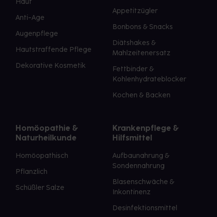
Haut
Appetitzügler
Anti-Age
Bonbons & Snacks
Augenpflege
Diätshakes &
Hautstraffende Pflege
Mahlzeitenersatz
Dekorative Kosmetik
Fettbinder &
Kohlenhydrateblocker
Kochen & Backen
Homöopathie &
Krankenpflege &
Naturheilkunde
Hilfsmittel
Homöopathisch
Aufbaunahrung &
Sondennahrung
Pflanzlich
Blasenschwäche &
Schüßler Salze
Inkontinenz
Desinfektionsmittel