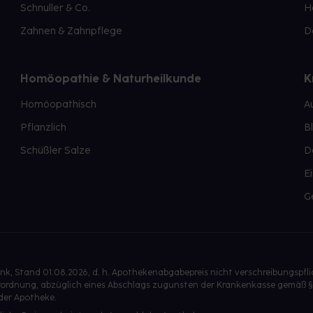
Schnuller & Co.
H
Zahnen & Zahnpflege
D
Homöopathie & Naturheilkunde
K
Homöopathisch
A
Pflanzlich
B
Schüßler Salze
D
E
G
, Stand 01.08.2026, d. h. Apothekenabgabepreis nicht verschreibungspfl
isverordnung, abzüglich eines Abschlags zugunsten der Krankenkasse gemäß §
der Apotheke.