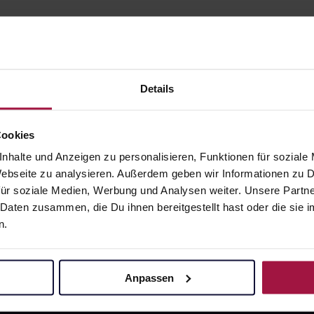
Details
Cookies
gesund.de
Unsere Vorteil
nhalte und Anzeigen zu personalisieren, Funktionen für soziale
Über uns
Ausgewähl
 Webseite zu analysieren. Außerdem geben wir Informationen zu
sofort abho
ür soziale Medien, Werbung und Analysen weiter. Unsere Partne
Karriere
 Daten zusammen, die Du ihnen bereitgestellt hast oder die si
Lieferung f
Newsletter
n.
Artikel mei
Barrierefreiheitserklärung
Freie Wahl
PAYBACK
Anpassen
Große Ausw
gesund-versorger.de