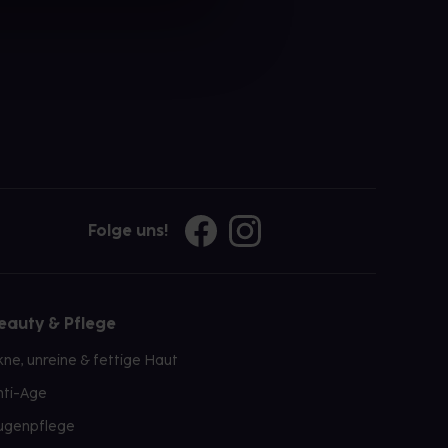
Folge uns!
eauty & Pflege
kne, unreine & fettige Haut
nti-Age
ugenpflege