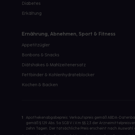
Diabetes
Erkältung
Ernährung, Abnehmen, Sport & Fitness
Appetitzügler
Bonbons & Snacks
Diätshakes & Mahlzeitenersatz
Fettbinder & Kohlenhydrateblocker
Kochen & Backen
1
Apothekenabgabepreis: Verkaufspreis gemäß ABDA-Datenbank
gemäß § 129 Abs. 5a SGB V i.V.m §§ 2,3 der Arzneimittelpre
zehn Tagen. Der tatsächliche Preis erscheint nach Auswahl 