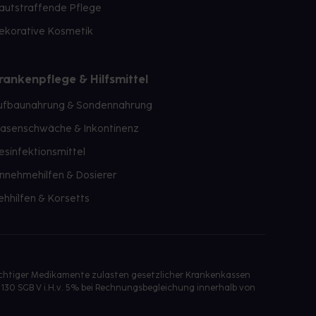
autstraffende Pflege
ekorative Kosmetik
rankenpflege & Hilfsmittel
ufbaunahrung & Sondennahrung
lasenschwäche & Inkontinenz
esinfektionsmittel
innehmehilfen & Dosierer
ehhilfen & Korsetts
ichtiger Medikamente zulasten gesetzlicher Krankenkassen
 130 SGB V i.H.v. 5% bei Rechnungsbegleichung innerhalb von