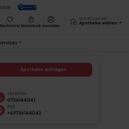
und.de
BESTELLUNG BEI
Apotheke wählen
Merkzettel
Warenkorb
Anmelden
Services
Apotheke anfragen
TELEFON
0736144041
FAX
+49736144043