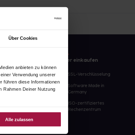
Über Cookies
e
Sicher einkaufen
 Medien anbieten zu können
te Wunschprodukte
SSL-Verschlüsselung
 Deiner Verwendung unserer
lbereit
r führen diese Informationen
Software Made in
e im Rahmen Deiner Nutzung
ür sofort verfügbare
Germany
st am selben Tag möglich
ISO-zertifiziertes
 der Apotheke
Rechenzentrum
Alle zulassen
ahl an Apotheken