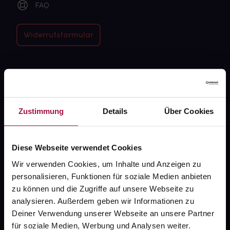
FAQ
Widerrufsformular
gesund.de
Über uns
Zustimmung
Details
Über Cookies
Karriere
Newsletter
Diese Webseite verwendet Cookies
Barrierefreiheitserklärung
Wir verwenden Cookies, um Inhalte und Anzeigen zu
personalisieren, Funktionen für soziale Medien anbieten
PAYBACK
zu können und die Zugriffe auf unsere Webseite zu
gesund-versorger.de
analysieren. Außerdem geben wir Informationen zu
Deiner Verwendung unserer Webseite an unsere Partner
Sanitätshäuser
für soziale Medien, Werbung und Analysen weiter.