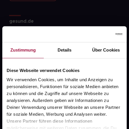
gesund.de
Über uns
Karriere
Zustimmung
Details
Über Cookies
Newsletter
Barrierefreiheitserklärung
Diese Webseite verwendet Cookies
PAYBACK
Wir verwenden Cookies, um Inhalte und Anzeigen zu
personalisieren, Funktionen für soziale Medien anbieten
gesund-versorger.de
zu können und die Zugriffe auf unsere Webseite zu
Sanitätshäuser
analysieren. Außerdem geben wir Informationen zu
Deiner Verwendung unserer Webseite an unsere Partner
Datenschutz
für soziale Medien, Werbung und Analysen weiter.
AGB
Unsere Partner führen diese Informationen
möglicherweise mit weiteren Daten zusammen, die Du