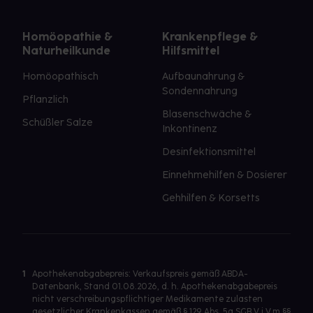
Homöopathie &
Krankenpflege &
Naturheilkunde
Hilfsmittel
Homöopathisch
Aufbaunahrung &
Sondennahrung
Pflanzlich
Blasenschwäche &
Schüßler Salze
Inkontinenz
Desinfektionsmittel
Einnehmehilfen & Dosierer
Gehhilfen & Korsetts
1
Apothekenabgabepreis: Verkaufspreis gemäß ABDA-
Datenbank, Stand 01.08.2026, d. h. Apothekenabgabepreis
nicht verschreibungspflichtiger Medikamente zulasten
gesetzlicher Krankenkassen gemäß § 129 Abs. 5a SGB V i.V.m §§