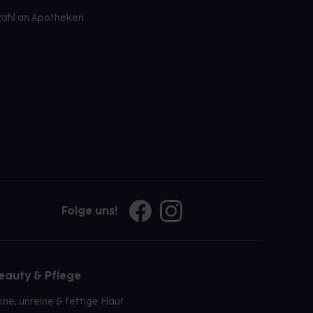
ahl an Apotheken
Folge uns!
eauty & Pflege
kne, unreine & fettige Haut