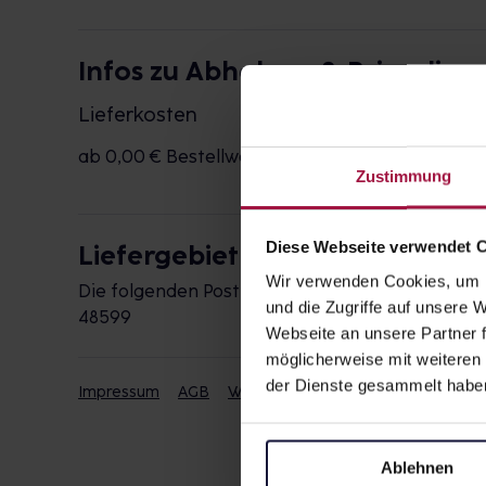
Infos zu Abholung & Bringdiens
Lieferkosten
ab 0,00 € Bestellwert
3,50 €
Zustimmung
Diese Webseite verwendet 
Liefergebiet
Wir verwenden Cookies, um I
Die folgenden Postleitzahlen werden durch die 
und die Zugriffe auf unsere
48599
Webseite an unsere Partner f
möglicherweise mit weiteren
der Dienste gesammelt habe
Impressum
AGB
Widerrufsbelehrung
Datenschut
Ablehnen