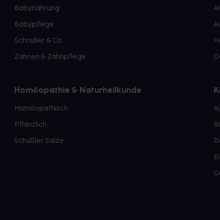
Babynahrung
A
Babypflege
A
Schnuller & Co.
H
Zahnen & Zahnpflege
D
Homöopathie & Naturheilkunde
K
Homöopathisch
A
Pflanzlich
B
Schüßler Salze
D
E
G