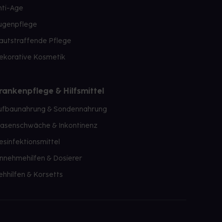
nti-Age
ugenpflege
autstraffende Pflege
ekorative Kosmetik
rankenpflege & Hilfsmittel
ufbaunahrung & Sondennahrung
lasenschwäche & Inkontinenz
esinfektionsmittel
innehmehilfen & Dosierer
ehhilfen & Korsetts