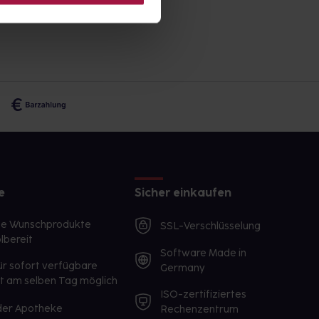
e
Sicher einkaufen
te Wunschprodukte
SSL-Verschlüsselung
lbereit
Software Made in
ür sofort verfügbare
Germany
st am selben Tag möglich
ISO-zertifiziertes
 der Apotheke
Rechenzentrum