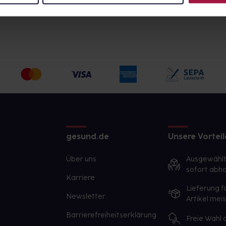
gesund.de
Unsere Vorteil
Über uns
Ausgewähl
sofort abho
Karriere
Lieferung f
Newsletter
Artikel mei
Barrierefreiheitserklärung
Freie Wahl