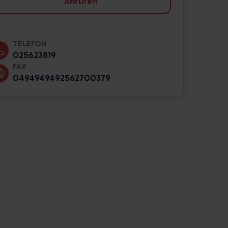
Anrufen
TELEFON
025623819
FAX
0494949492562700379