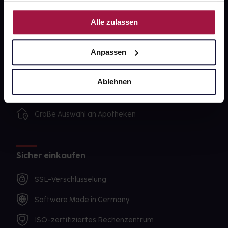
Nutzung der Dienste gesammelt haben.
Unsere Vorteile
Alle zulassen
Ausgewählte Wunschprodukte sofort abholbereit
Anpassen
Lieferung für sofort verfügbare Artikel meist am
selben Tag möglich
Ablehnen
Freie Wahl der Apotheke
Große Auswahl an Apotheken
Sicher einkaufen
SSL-Verschlüsselung
Software Made in Germany
ISO-zertifiziertes Rechenzentrum