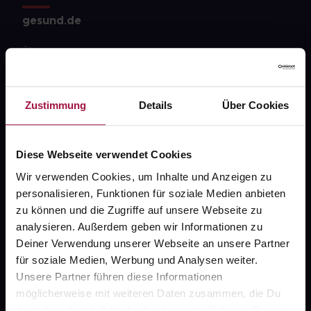
gesund.de
Über uns
Karriere
Newsletter
Zustimmung
Details
Über Cookies
Barrierefreiheitserklärung
Diese Webseite verwendet Cookies
PAYBACK
Wir verwenden Cookies, um Inhalte und Anzeigen zu
gesund-versorger.de
personalisieren, Funktionen für soziale Medien anbieten
Sanitätshäuser
zu können und die Zugriffe auf unsere Webseite zu
analysieren. Außerdem geben wir Informationen zu
Datenschutz
Deiner Verwendung unserer Webseite an unsere Partner
AGB
für soziale Medien, Werbung und Analysen weiter.
Unsere Partner führen diese Informationen
Impressum
möglicherweise mit weiteren Daten zusammen, die Du
ihnen bereitgestellt hast oder die sie im Rahmen Deiner