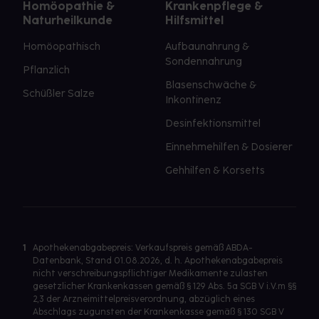
Homöopathie &
Krankenpflege &
Naturheilkunde
Hilfsmittel
Homöopathisch
Aufbaunahrung &
Sondennahrung
Pflanzlich
Blasenschwäche &
Schüßler Salze
Inkontinenz
Desinfektionsmittel
Einnehmehilfen & Dosierer
Gehhilfen & Korsetts
1
Apothekenabgabepreis: Verkaufspreis gemäß ABDA-
Datenbank, Stand 01.08.2026, d. h. Apothekenabgabepreis
nicht verschreibungspflichtiger Medikamente zulasten
gesetzlicher Krankenkassen gemäß § 129 Abs. 5a SGB V i.V.m §§
2,3 der Arzneimittelpreisverordnung, abzüglich eines
Abschlags zugunsten der Krankenkasse gemäß § 130 SGB V