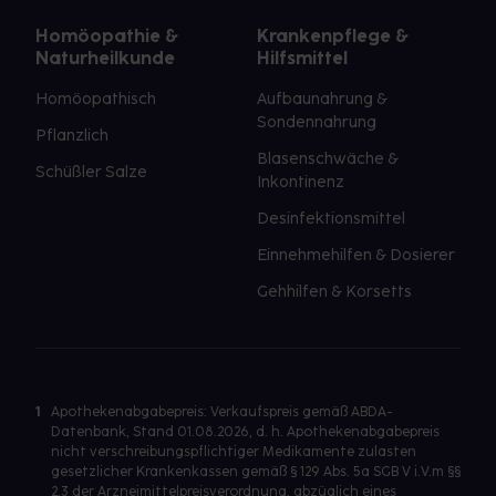
Homöopathie &
Krankenpflege &
Naturheilkunde
Hilfsmittel
Homöopathisch
Aufbaunahrung &
Sondennahrung
Pflanzlich
Blasenschwäche &
Schüßler Salze
Inkontinenz
Desinfektionsmittel
Einnehmehilfen & Dosierer
Gehhilfen & Korsetts
1
Apothekenabgabepreis: Verkaufspreis gemäß ABDA-
Datenbank, Stand 01.08.2026, d. h. Apothekenabgabepreis
nicht verschreibungspflichtiger Medikamente zulasten
gesetzlicher Krankenkassen gemäß § 129 Abs. 5a SGB V i.V.m §§
2,3 der Arzneimittelpreisverordnung, abzüglich eines