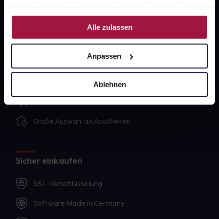
ihnen bereitgestellt hast oder die sie im Rahmen Deiner
Nutzung der Dienste gesammelt haben.
Alle zulassen
Unsere Vorteile
Ausgewählte Wunschprodukte sofort abholbereit
Anpassen
Lieferung für sofort verfügbare Artikel meist am
selben Tag möglich
Ablehnen
Freie Wahl der Apotheke
Große Auswahl an Apotheken
Sicher einkaufen
SSL-Verschlüsselung
Software Made in Germany