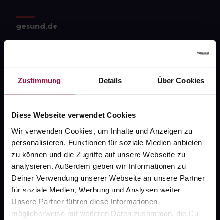
gesund.de
Über uns
Karriere
Zustimmung
Details
Über Cookies
Newsletter
Barrierefreiheitserklärung
Diese Webseite verwendet Cookies
PAYBACK
Wir verwenden Cookies, um Inhalte und Anzeigen zu
gesund-versorger.de
personalisieren, Funktionen für soziale Medien anbieten
zu können und die Zugriffe auf unsere Webseite zu
Sanitätshäuser
analysieren. Außerdem geben wir Informationen zu
Datenschutz
Deiner Verwendung unserer Webseite an unsere Partner
für soziale Medien, Werbung und Analysen weiter.
AGB
Unsere Partner führen diese Informationen
Impressum
möglicherweise mit weiteren Daten zusammen, die Du