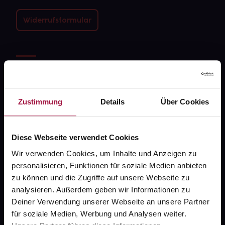
Widerrufsformular
gesund.de
Über uns
Zustimmung
Details
Über Cookies
Karriere
Newsletter
Diese Webseite verwendet Cookies
Barrierefreiheitserklärung
Wir verwenden Cookies, um Inhalte und Anzeigen zu
PAYBACK
personalisieren, Funktionen für soziale Medien anbieten
zu können und die Zugriffe auf unsere Webseite zu
gesund-versorger.de
analysieren. Außerdem geben wir Informationen zu
Sanitätshäuser
Deiner Verwendung unserer Webseite an unsere Partner
für soziale Medien, Werbung und Analysen weiter.
Datenschutz