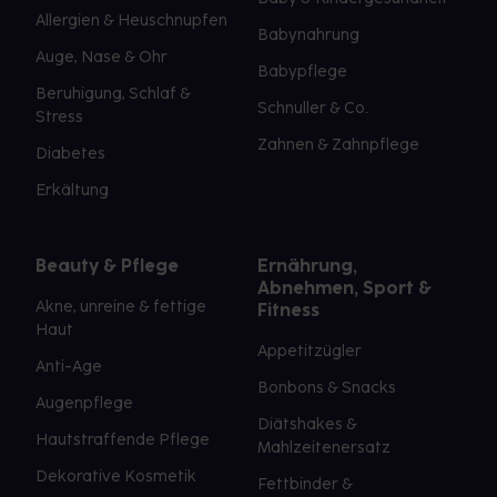
Allergien & Heuschnupfen
Babynahrung
Auge, Nase & Ohr
Babypflege
Beruhigung, Schlaf &
Schnuller & Co.
Stress
Zahnen & Zahnpflege
Diabetes
Erkältung
Beauty & Pflege
Ernährung,
Abnehmen, Sport &
Akne, unreine & fettige
Fitness
Haut
Appetitzügler
Anti-Age
Bonbons & Snacks
Augenpflege
Diätshakes &
Hautstraffende Pflege
Mahlzeitenersatz
Dekorative Kosmetik
Fettbinder &