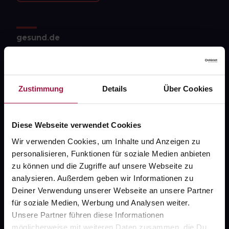
gesund.de
Über uns
Karriere
Zustimmung
Details
Über Cookies
Newsletter
Barrierefreiheitserklärung
Diese Webseite verwendet Cookies
PAYBACK
Wir verwenden Cookies, um Inhalte und Anzeigen zu
personalisieren, Funktionen für soziale Medien anbieten
gesund-versorger.de
zu können und die Zugriffe auf unsere Webseite zu
Sanitätshäuser
analysieren. Außerdem geben wir Informationen zu
Deiner Verwendung unserer Webseite an unsere Partner
Datenschutz
für soziale Medien, Werbung und Analysen weiter.
AGB
Unsere Partner führen diese Informationen
möglicherweise mit weiteren Daten zusammen, die Du