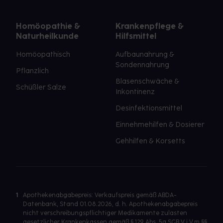
Homöopathie &
Krankenpflege &
Naturheilkunde
Hilfsmittel
Homöopathisch
Aufbaunahrung &
Sondennahrung
Pflanzlich
Blasenschwäche &
Schüßler Salze
Inkontinenz
Desinfektionsmittel
Einnehmehilfen & Dosierer
Gehhilfen & Korsetts
1
Apothekenabgabepreis: Verkaufspreis gemäß ABDA-
Datenbank, Stand 01.08.2026, d. h. Apothekenabgabepreis
nicht verschreibungspflichtiger Medikamente zulasten
gesetzlicher Krankenkassen gemäß § 129 Abs. 5a SGB V i.V.m §§