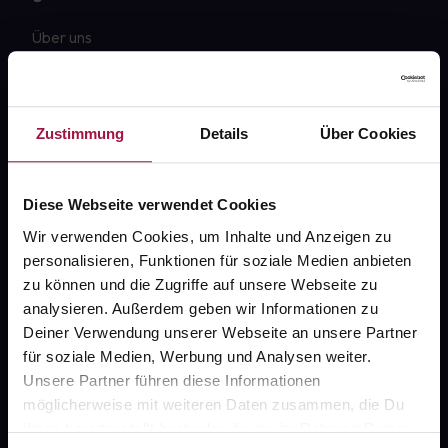
Über uns
Karriere
Newsletter
Zustimmung
Details
Über Cookies
Barrierefreiheitserklärung
PAYBACK
Diese Webseite verwendet Cookies
gesund-versorger.de
Wir verwenden Cookies, um Inhalte und Anzeigen zu
personalisieren, Funktionen für soziale Medien anbieten
Sanitätshäuser
zu können und die Zugriffe auf unsere Webseite zu
Datenschutz
analysieren. Außerdem geben wir Informationen zu
Deiner Verwendung unserer Webseite an unsere Partner
AGB
für soziale Medien, Werbung und Analysen weiter.
Impressum
Unsere Partner führen diese Informationen
möglicherweise mit weiteren Daten zusammen, die Du
ihnen bereitgestellt hast oder die sie im Rahmen Deiner