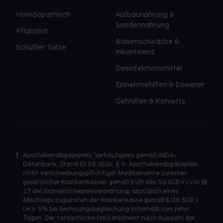
Homöopathisch
Aufbaunahrung &
Sondennahrung
Pflanzlich
Blasenschwäche &
Schüßler Salze
Inkontinenz
Desinfektionsmittel
Einnehmehilfen & Dosierer
Gehhilfen & Korsetts
1
Apothekenabgabepreis: Verkaufspreis gemäß ABDA-
Datenbank, Stand 01.08.2026, d. h. Apothekenabgabepreis
nicht verschreibungspflichtiger Medikamente zulasten
gesetzlicher Krankenkassen gemäß § 129 Abs. 5a SGB V i.V.m §§
2,3 der Arzneimittelpreisverordnung, abzüglich eines
Abschlags zugunsten der Krankenkasse gemäß § 130 SGB V
i.H.v. 5% bei Rechnungsbegleichung innerhalb von zehn
Tagen. Der tatsächliche Preis erscheint nach Auswahl der