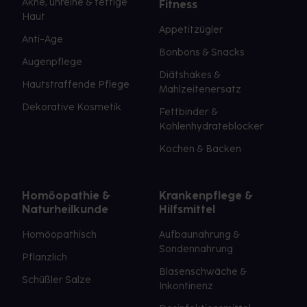
Akne, unreine & fettige
Fitness
Haut
Appetitzügler
Anti-Age
Bonbons & Snacks
Augenpflege
Diätshakes &
Hautstraffende Pflege
Mahlzeitenersatz
Dekorative Kosmetik
Fettbinder &
Kohlenhydrateblocker
Kochen & Backen
Homöopathie &
Krankenpflege &
Naturheilkunde
Hilfsmittel
Homöopathisch
Aufbaunahrung &
Sondennahrung
Pflanzlich
Blasenschwäche &
Schüßler Salze
Inkontinenz