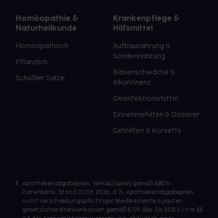
Homöopathie &
Krankenpflege &
Naturheilkunde
Hilfsmittel
Homöopathisch
Aufbaunahrung &
Sondennahrung
Pflanzlich
Blasenschwäche &
Schüßler Salze
Inkontinenz
Desinfektionsmittel
Einnehmehilfen & Dosierer
Gehhilfen & Korsetts
1
Apothekenabgabepreis: Verkaufspreis gemäß ABDA-
Datenbank, Stand 01.08.2026, d. h. Apothekenabgabepreis
nicht verschreibungspflichtiger Medikamente zulasten
gesetzlicher Krankenkassen gemäß § 129 Abs. 5a SGB V i.V.m §§