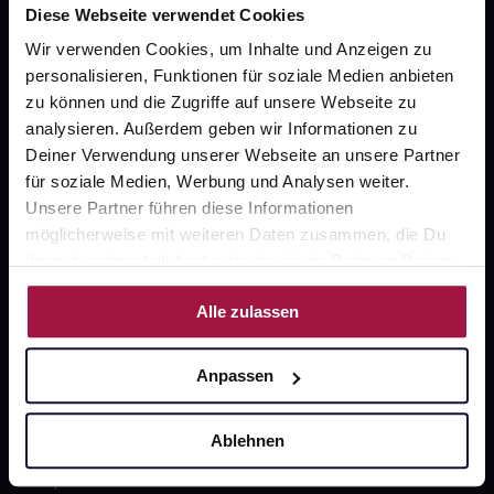
Diese Webseite verwendet Cookies
Wir verwenden Cookies, um Inhalte und Anzeigen zu
gesund.de
personalisieren, Funktionen für soziale Medien anbieten
zu können und die Zugriffe auf unsere Webseite zu
Über uns
analysieren. Außerdem geben wir Informationen zu
Deiner Verwendung unserer Webseite an unsere Partner
Karriere
für soziale Medien, Werbung und Analysen weiter.
Newsletter
Unsere Partner führen diese Informationen
möglicherweise mit weiteren Daten zusammen, die Du
Barrierefreiheitserklärung
ihnen bereitgestellt hast oder die sie im Rahmen Deiner
PAYBACK
Nutzung der Dienste gesammelt haben.
Alle zulassen
gesund-versorger.de
Sanitätshäuser
Anpassen
Datenschutz
Ablehnen
AGB
Impressum