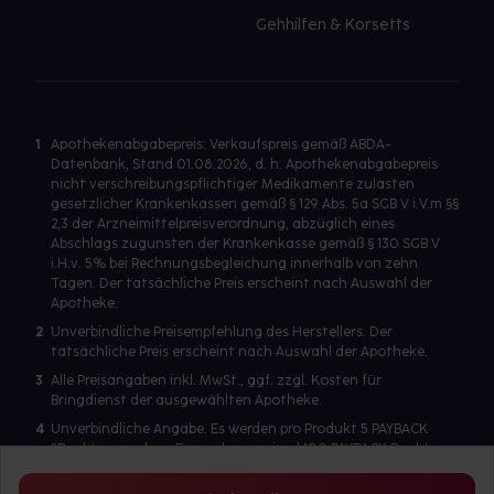
Gehhilfen & Korsetts
1
Apothekenabgabepreis: Verkaufspreis gemäß ABDA-
Datenbank, Stand 01.08.2026, d. h. Apothekenabgabepreis
nicht verschreibungspflichtiger Medikamente zulasten
gesetzlicher Krankenkassen gemäß § 129 Abs. 5a SGB V i.V.m §§
2,3 der Arzneimittelpreisverordnung, abzüglich eines
Abschlags zugunsten der Krankenkasse gemäß § 130 SGB V
i.H.v. 5% bei Rechnungsbegleichung innerhalb von zehn
Tagen. Der tatsächliche Preis erscheint nach Auswahl der
Apotheke.
2
Unverbindliche Preisempfehlung des Herstellers. Der
tatsächliche Preis erscheint nach Auswahl der Apotheke.
3
Alle Preisangaben inkl. MwSt., ggf. zzgl. Kosten für
Bringdienst der ausgewählten Apotheke.
4
Unverbindliche Angabe. Es werden pro Produkt 5 PAYBACK
°Punkte vergeben. Es werden maximal 100 PAYBACK Punkte
pro Produkt ausgegeben. Eine Punktegutschrift erfolgt nur
für Produkte mit einem Einzelpreis ab 2 Euro. Für auf Rezept