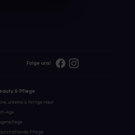
Folge uns!
eauty & Pflege
kne, unreine & fettige Haut
nti-Age
ugenpflege
autstraffende Pflege