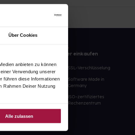
Über Cookies
e
Sicher einkaufen
 Medien anbieten zu können
te Wunschprodukte
SSL-Verschlüsselung
 Deiner Verwendung unserer
lbereit
r führen diese Informationen
Software Made in
ür sofort verfügbare
e im Rahmen Deiner Nutzung
Germany
st am selben Tag möglich
ISO-zertifiziertes
 der Apotheke
Rechenzentrum
ahl an Apotheken
Alle zulassen