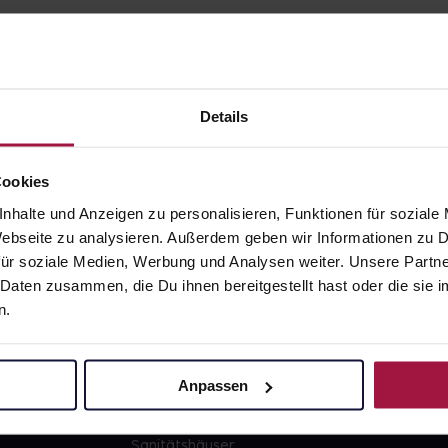
Details
gesund.de
Unsere Vorteil
Cookies
nhalte und Anzeigen zu personalisieren, Funktionen für soziale
Über uns
Ausgewähl
 Webseite zu analysieren. Außerdem geben wir Informationen zu
sofort abho
ür soziale Medien, Werbung und Analysen weiter. Unsere Partne
Karriere
Lieferung f
 Daten zusammen, die Du ihnen bereitgestellt hast oder die si
Newsletter
Artikel mei
n.
Barrierefreiheitserklärung
Freie Wahl
PAYBACK
Große Ausw
Anpassen
gesund-versorger.de
Sanitätshäuser