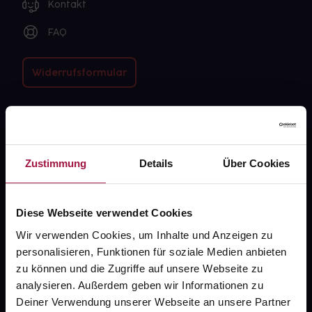
Kontakt
FAQ
Widerrufsformular
gesund.de
Zustimmung
Details
Über Cookies
Über uns
Karriere
Diese Webseite verwendet Cookies
Newsletter
Wir verwenden Cookies, um Inhalte und Anzeigen zu
Barrierefreiheitserklärung
personalisieren, Funktionen für soziale Medien anbieten
zu können und die Zugriffe auf unsere Webseite zu
PAYBACK
analysieren. Außerdem geben wir Informationen zu
gesund-versorger.de
Deiner Verwendung unserer Webseite an unsere Partner