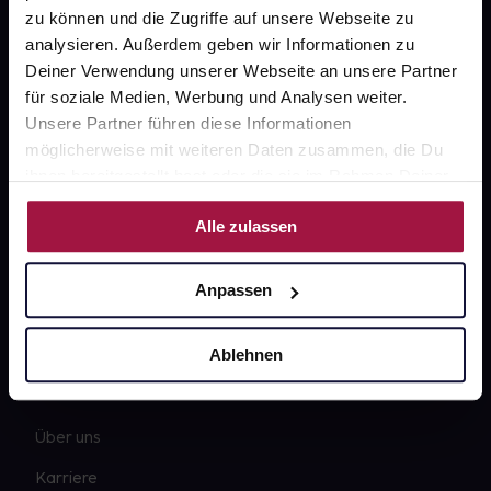
zu können und die Zugriffe auf unsere Webseite zu
analysieren. Außerdem geben wir Informationen zu
Deiner Verwendung unserer Webseite an unsere Partner
für soziale Medien, Werbung und Analysen weiter.
Fragen zu Deiner Bestellung?
Unsere Partner führen diese Informationen
möglicherweise mit weiteren Daten zusammen, die Du
ihnen bereitgestellt hast oder die sie im Rahmen Deiner
Kontakt
Nutzung der Dienste gesammelt haben.
FAQ
Alle zulassen
Widerrufsformular
Anpassen
Ablehnen
gesund.de
Über uns
Karriere