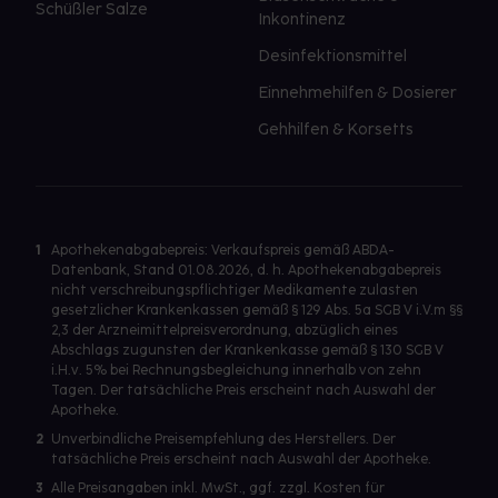
Schüßler Salze
Inkontinenz
Desinfektionsmittel
Einnehmehilfen & Dosierer
Gehhilfen & Korsetts
1
Apothekenabgabepreis: Verkaufspreis gemäß ABDA-
Datenbank, Stand 01.08.2026, d. h. Apothekenabgabepreis
nicht verschreibungspflichtiger Medikamente zulasten
gesetzlicher Krankenkassen gemäß § 129 Abs. 5a SGB V i.V.m §§
2,3 der Arzneimittelpreisverordnung, abzüglich eines
Abschlags zugunsten der Krankenkasse gemäß § 130 SGB V
i.H.v. 5% bei Rechnungsbegleichung innerhalb von zehn
Tagen. Der tatsächliche Preis erscheint nach Auswahl der
Apotheke.
2
Unverbindliche Preisempfehlung des Herstellers. Der
tatsächliche Preis erscheint nach Auswahl der Apotheke.
3
Alle Preisangaben inkl. MwSt., ggf. zzgl. Kosten für