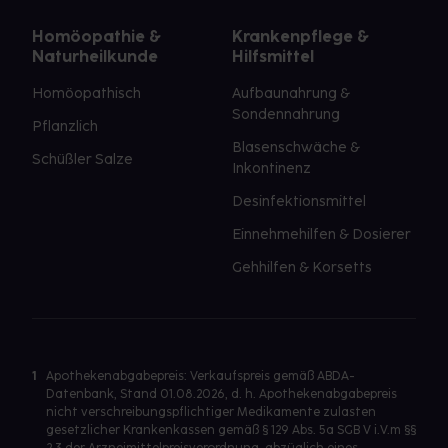
Homöopathie &
Krankenpflege &
Naturheilkunde
Hilfsmittel
Homöopathisch
Aufbaunahrung &
Sondennahrung
Pflanzlich
Blasenschwäche &
Schüßler Salze
Inkontinenz
Desinfektionsmittel
Einnehmehilfen & Dosierer
Gehhilfen & Korsetts
1
Apothekenabgabepreis: Verkaufspreis gemäß ABDA-
Datenbank, Stand 01.08.2026, d. h. Apothekenabgabepreis
nicht verschreibungspflichtiger Medikamente zulasten
gesetzlicher Krankenkassen gemäß § 129 Abs. 5a SGB V i.V.m §§