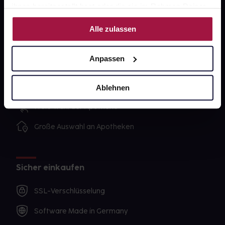
ihnen bereitgestellt hast oder die sie im Rahmen Deiner
Nutzung der Dienste gesammelt haben.
Alle zulassen
Unsere Vorteile
Ausgewählte Wunschprodukte sofort abholbereit
Anpassen
Lieferung für sofort verfügbare Artikel meist am
selben Tag möglich
Ablehnen
Freie Wahl der Apotheke
Große Auswahl an Apotheken
Sicher einkaufen
SSL-Verschlüsselung
Software Made in Germany