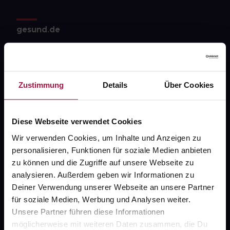
gesund.de
Über uns
Karriere
Zustimmung
Details
Über Cookies
Newsletter
Barrierefreiheitserklärung
Diese Webseite verwendet Cookies
PAYBACK
Wir verwenden Cookies, um Inhalte und Anzeigen zu
gesund-versorger.de
personalisieren, Funktionen für soziale Medien anbieten
zu können und die Zugriffe auf unsere Webseite zu
Sanitätshäuser
analysieren. Außerdem geben wir Informationen zu
Datenschutz
Deiner Verwendung unserer Webseite an unsere Partner
für soziale Medien, Werbung und Analysen weiter.
AGB
Unsere Partner führen diese Informationen
Impressum
möglicherweise mit weiteren Daten zusammen, die Du