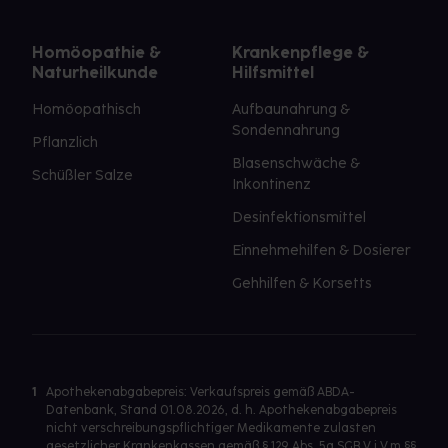
Homöopathie &
Krankenpflege &
Naturheilkunde
Hilfsmittel
Homöopathisch
Aufbaunahrung &
Sondennahrung
Pflanzlich
Blasenschwäche &
Schüßler Salze
Inkontinenz
Desinfektionsmittel
Einnehmehilfen & Dosierer
Gehhilfen & Korsetts
1
Apothekenabgabepreis: Verkaufspreis gemäß ABDA-
Datenbank, Stand 01.08.2026, d. h. Apothekenabgabepreis
nicht verschreibungspflichtiger Medikamente zulasten
gesetzlicher Krankenkassen gemäß § 129 Abs. 5a SGB V i.V.m §§