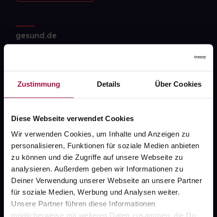
gesund.de
Über uns
Karriere
Zustimmung
Details
Über Cookies
Newsletter
Barrierefreiheitserklärung
Diese Webseite verwendet Cookies
PAYBACK
Wir verwenden Cookies, um Inhalte und Anzeigen zu
personalisieren, Funktionen für soziale Medien anbieten
gesund-versorger.de
zu können und die Zugriffe auf unsere Webseite zu
Sanitätshäuser
analysieren. Außerdem geben wir Informationen zu
Deiner Verwendung unserer Webseite an unsere Partner
Datenschutz
für soziale Medien, Werbung und Analysen weiter.
AGB
Unsere Partner führen diese Informationen
möglicherweise mit weiteren Daten zusammen, die Du