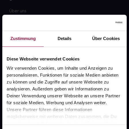
Über uns
Karriere
Newsletter
Zustimmung
Details
Über Cookies
Barrierefreiheitserklärung
PAYBACK
Diese Webseite verwendet Cookies
gesund-versorger.de
Wir verwenden Cookies, um Inhalte und Anzeigen zu
personalisieren, Funktionen für soziale Medien anbieten
Sanitätshäuser
zu können und die Zugriffe auf unsere Webseite zu
Datenschutz
analysieren. Außerdem geben wir Informationen zu
Deiner Verwendung unserer Webseite an unsere Partner
AGB
für soziale Medien, Werbung und Analysen weiter.
Impressum
Unsere Partner führen diese Informationen
möglicherweise mit weiteren Daten zusammen, die Du
ihnen bereitgestellt hast oder die sie im Rahmen Deiner