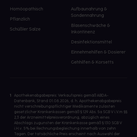
Homöopathisch
Aufbaunahrung &
Sondennahrung
Pflanzlich
Blasenschwäche &
Schüßler Salze
Inkontinenz
Desinfektionsmittel
Einnehmehilfen & Dosierer
Gehhilfen & Korsetts
1
Apothekenabgabepreis: Verkaufspreis gemäß ABDA-
Datenbank, Stand 01.08.2026, d. h. Apothekenabgabepreis
nicht verschreibungspflichtiger Medikamente zulasten
gesetzlicher Krankenkassen gemäß § 129 Abs. 5a SGB V i.V.m §§
2,3 der Arzneimittelpreisverordnung, abzüglich eines
Abschlags zugunsten der Krankenkasse gemäß § 130 SGB V
i.H.v. 5% bei Rechnungsbegleichung innerhalb von zehn
Tagen. Der tatsächliche Preis erscheint nach Auswahl der