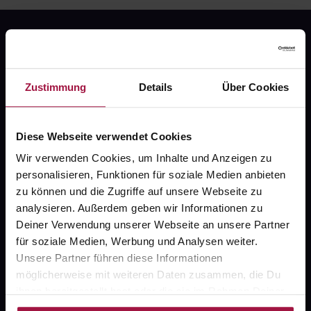
Zustimmung
Details
Über Cookies
Fragen zu Deiner Bestellung?
Diese Webseite verwendet Cookies
Wir verwenden Cookies, um Inhalte und Anzeigen zu
Kontakt
personalisieren, Funktionen für soziale Medien anbieten
FAQ
zu können und die Zugriffe auf unsere Webseite zu
analysieren. Außerdem geben wir Informationen zu
Deiner Verwendung unserer Webseite an unsere Partner
Widerrufsformular
für soziale Medien, Werbung und Analysen weiter.
Unsere Partner führen diese Informationen
möglicherweise mit weiteren Daten zusammen, die Du
ihnen bereitgestellt hast oder die sie im Rahmen Deiner
gesund.de
Nutzung der Dienste gesammelt haben.