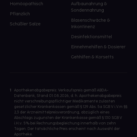
Homöopathisch
Aufbaunahrung &
Sondennahrung
Pflanzlich
Blasenschwäche &
Schüßler Salze
Inkontinenz
Desinfektionsmittel
Einnehmehilfen & Dosierer
Gehhilfen & Korsetts
1
Apothekenabgabepreis: Verkaufspreis gemäß ABDA-
Datenbank, Stand 01.08.2026, d. h. Apothekenabgabepreis
nicht verschreibungspflichtiger Medikamente zulasten
gesetzlicher Krankenkassen gemäß § 129 Abs. 5a SGB V i.V.m §§
2,3 der Arzneimittelpreisverordnung, abzüglich eines
Abschlags zugunsten der Krankenkasse gemäß § 130 SGB V
i.H.v. 5% bei Rechnungsbegleichung innerhalb von zehn
Tagen. Der tatsächliche Preis erscheint nach Auswahl der
Apotheke.