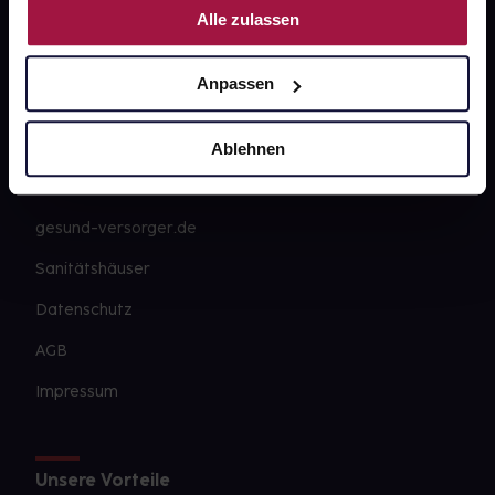
Alle zulassen
Über uns
Karriere
Anpassen
Newsletter
Barrierefreiheitserklärung
Ablehnen
PAYBACK
gesund-versorger.de
Sanitätshäuser
Datenschutz
AGB
Impressum
Unsere Vorteile