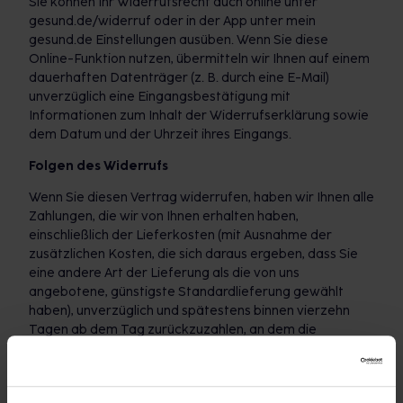
Sie können Ihr Widerrufsrecht auch online unter
gesund.de/widerruf oder in der App unter mein
gesund.de Einstellungen ausüben. Wenn Sie diese
Online-Funktion nutzen, übermitteln wir Ihnen auf einem
dauerhaften Datenträger (z. B. durch eine E-Mail)
unverzüglich eine Eingangsbestätigung mit
Informationen zum Inhalt der Widerrufserklärung sowie
dem Datum und der Uhrzeit ihres Eingangs.
Folgen des Widerrufs
Wenn Sie diesen Vertrag widerrufen, haben wir Ihnen alle
Zahlungen, die wir von Ihnen erhalten haben,
einschließlich der Lieferkosten (mit Ausnahme der
zusätzlichen Kosten, die sich daraus ergeben, dass Sie
eine andere Art der Lieferung als die von uns
angebotene, günstigste Standardlieferung gewählt
haben), unverzüglich und spätestens binnen vierzehn
Tagen ab dem Tag zurückzuzahlen, an dem die
Mitteilung über Ihren Widerruf dieses Vertrags bei uns
eingegangen ist. Für diese Rückzahlung verwenden wir
dasselbe Zahlungsmittel, das Sie bei der ursprünglichen