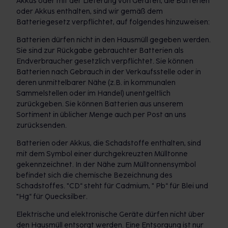
Akkus oder mit der Lieferung von Geräten, die Batterien
oder Akkus enthalten, sind wir gemäß dem
Batteriegesetz verpflichtet, auf folgendes hinzuweisen:
Batterien dürfen nicht in den Hausmüll gegeben werden.
Sie sind zur Rückgabe gebrauchter Batterien als
Endverbraucher gesetzlich verpflichtet. Sie können
Batterien nach Gebrauch in der Verkaufsstelle oder in
deren unmittelbarer Nähe (z.B. in kommunalen
Sammelstellen oder im Handel) unentgeltlich
zurückgeben. Sie können Batterien aus unserem
Sortiment in üblicher Menge auch per Post an uns
zurücksenden.
Batterien oder Akkus, die Schadstoffe enthalten, sind
mit dem Symbol einer durchgekreuzten Mülltonne
gekennzeichnet. In der Nähe zum Mülltonnensymbol
befindet sich die chemische Bezeichnung des
Schadstoffes. "CD“ steht für Cadmium, " Pb“ für Blei und
"Hg“ für Quecksilber.
Elektrische und elektronische Geräte dürfen nicht über
den Hausmüll entsorgt werden. Eine Entsorgung ist nur