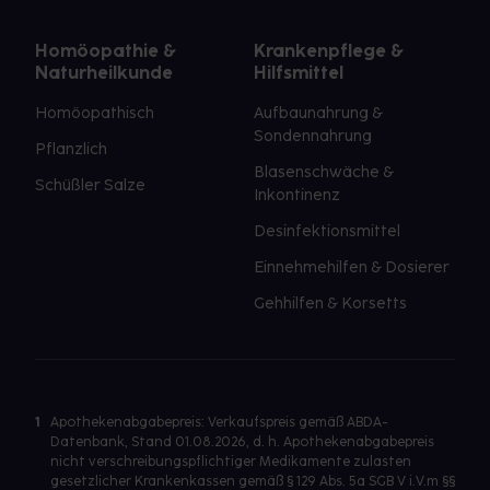
Homöopathie &
Krankenpflege &
Naturheilkunde
Hilfsmittel
Homöopathisch
Aufbaunahrung &
Sondennahrung
Pflanzlich
Blasenschwäche &
Schüßler Salze
Inkontinenz
Desinfektionsmittel
Einnehmehilfen & Dosierer
Gehhilfen & Korsetts
1
Apothekenabgabepreis: Verkaufspreis gemäß ABDA-
Datenbank, Stand 01.08.2026, d. h. Apothekenabgabepreis
nicht verschreibungspflichtiger Medikamente zulasten
gesetzlicher Krankenkassen gemäß § 129 Abs. 5a SGB V i.V.m §§