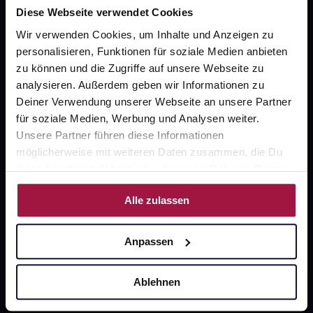
Diese Webseite verwendet Cookies
Wir verwenden Cookies, um Inhalte und Anzeigen zu
personalisieren, Funktionen für soziale Medien anbieten
Unsere Vorteile
zu können und die Zugriffe auf unsere Webseite zu
analysieren. Außerdem geben wir Informationen zu
Ausgewählte Wunschprodukte sofort abholbereit
Deiner Verwendung unserer Webseite an unsere Partner
Lieferung für sofort verfügbare Artikel meist am
für soziale Medien, Werbung und Analysen weiter.
selben Tag möglich
Unsere Partner führen diese Informationen
möglicherweise mit weiteren Daten zusammen, die Du
Freie Wahl der Apotheke
ihnen bereitgestellt hast oder die sie im Rahmen Deiner
Große Auswahl an Apotheken
Nutzung der Dienste gesammelt haben.
Alle zulassen
Sicher einkaufen
Anpassen
SSL-Verschlüsselung
Ablehnen
Software Made in Germany