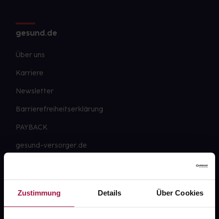
gesund.de
Über uns
Karriere
Newsletter
Barrierefreiheitserklärung
PAYBACK
gesund-versorger.de
Sanitätshäuser
Datenschutz
Zustimmung
Details
Über Cookies
AGB
Impressum