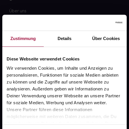
Über uns
Karriere
Newsletter
Zustimmung
Details
Über Cookies
Barrierefreiheitserklärung
PAYBACK
Diese Webseite verwendet Cookies
gesund-versorger.de
Wir verwenden Cookies, um Inhalte und Anzeigen zu
personalisieren, Funktionen für soziale Medien anbieten
Sanitätshäuser
zu können und die Zugriffe auf unsere Webseite zu
Datenschutz
analysieren. Außerdem geben wir Informationen zu
Deiner Verwendung unserer Webseite an unsere Partner
AGB
für soziale Medien, Werbung und Analysen weiter.
Impressum
Unsere Partner führen diese Informationen
möglicherweise mit weiteren Daten zusammen, die Du
ihnen bereitgestellt hast oder die sie im Rahmen Deiner