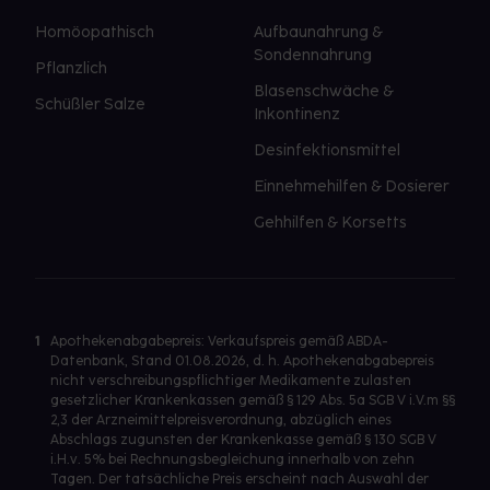
Homöopathisch
Aufbaunahrung &
Sondennahrung
Pflanzlich
Blasenschwäche &
Schüßler Salze
Inkontinenz
Desinfektionsmittel
Einnehmehilfen & Dosierer
Gehhilfen & Korsetts
1
Apothekenabgabepreis: Verkaufspreis gemäß ABDA-
Datenbank, Stand 01.08.2026, d. h. Apothekenabgabepreis
nicht verschreibungspflichtiger Medikamente zulasten
gesetzlicher Krankenkassen gemäß § 129 Abs. 5a SGB V i.V.m §§
2,3 der Arzneimittelpreisverordnung, abzüglich eines
Abschlags zugunsten der Krankenkasse gemäß § 130 SGB V
i.H.v. 5% bei Rechnungsbegleichung innerhalb von zehn
Tagen. Der tatsächliche Preis erscheint nach Auswahl der