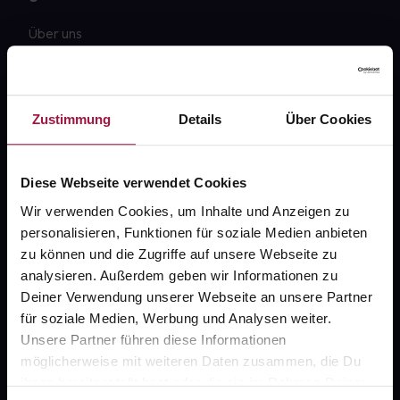
Über uns
Karriere
Newsletter
Zustimmung
Details
Über Cookies
Barrierefreiheitserklärung
PAYBACK
Diese Webseite verwendet Cookies
gesund-versorger.de
Wir verwenden Cookies, um Inhalte und Anzeigen zu
personalisieren, Funktionen für soziale Medien anbieten
Sanitätshäuser
zu können und die Zugriffe auf unsere Webseite zu
Datenschutz
analysieren. Außerdem geben wir Informationen zu
Deiner Verwendung unserer Webseite an unsere Partner
AGB
für soziale Medien, Werbung und Analysen weiter.
Impressum
Unsere Partner führen diese Informationen
möglicherweise mit weiteren Daten zusammen, die Du
ihnen bereitgestellt hast oder die sie im Rahmen Deiner