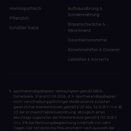
Homöopathisch
Aufbaunahrung &
Sondennahrung
Pflanzlich
Blasenschwäche &
Schüßler Salze
Inkontinenz
Desinfektionsmittel
Einnehmehilfen & Dosierer
Gehhilfen & Korsetts
1
Apothekenabgabepreis: Verkaufspreis gemäß ABDA-
Datenbank, Stand 01.08.2026, d. h. Apothekenabgabepreis
nicht verschreibungspflichtiger Medikamente zulasten
gesetzlicher Krankenkassen gemäß § 129 Abs. 5a SGB V i.V.m §§
2,3 der Arzneimittelpreisverordnung, abzüglich eines
Abschlags zugunsten der Krankenkasse gemäß § 130 SGB V
i.H.v. 5% bei Rechnungsbegleichung innerhalb von zehn
Tagen. Der tatsächliche Preis erscheint nach Auswahl der