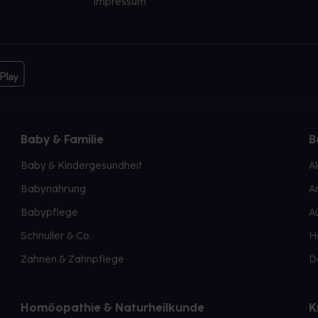
Impressum
Baby & Familie
B
Baby & Kindergesundheit
A
Babynahrung
A
Babypflege
A
Schnuller & Co.
H
Zahnen & Zahnpflege
D
Homöopathie & Naturheilkunde
K