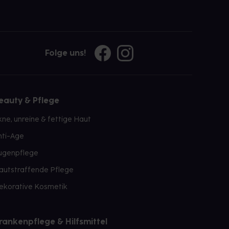
Folge uns!
eauty & Pflege
kne, unreine & fettige Haut
nti-Age
ugenpflege
autstraffende Pflege
ekorative Kosmetik
rankenpflege & Hilfsmittel