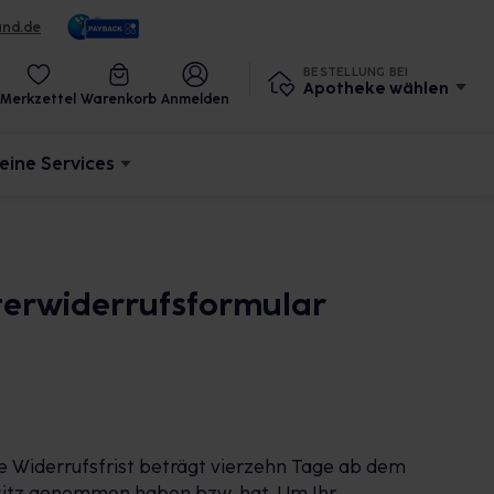
und.de
BESTELLUNG BEI
Apotheke wählen
Merkzettel
Warenkorb
Anmelden
eine Services
sterwiderrufsformular
e Widerrufsfrist beträgt vierzehn Tage ab dem
 Besitz genommen haben bzw. hat. Um Ihr