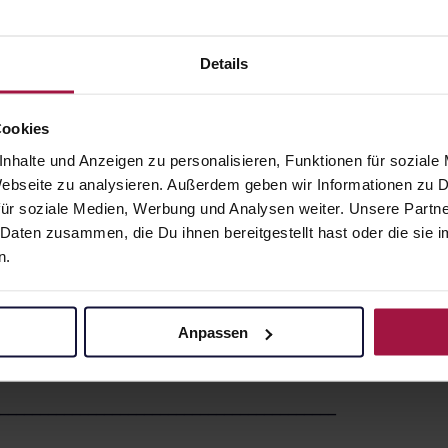
Details
ns (*) abgeschlossenen Vertrag über den Kauf der folgend
Cookies
nhalte und Anzeigen zu personalisieren, Funktionen für soziale
 Webseite zu analysieren. Außerdem geben wir Informationen zu
ür soziale Medien, Werbung und Analysen weiter. Unsere Partne
___________________________________________
 Daten zusammen, die Du ihnen bereitgestellt hast oder die si
n.
___________________________________________
Anpassen
___________________________________________