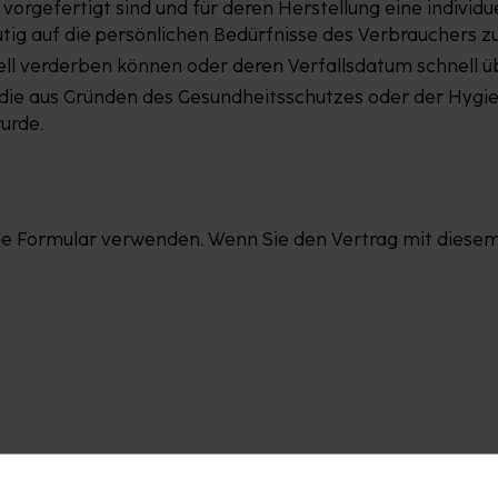
t vorgefertigt sind und für deren Herstellung eine indiv
tig auf die persönlichen Bedürfnisse des Verbrauchers zu
ell verderben können oder deren Verfallsdatum schnell ü
 die aus Gründen des Gesundheitsschutzes oder der Hygie
urde.
 Formular verwenden. Wenn Sie den Vertrag mit diesem wi