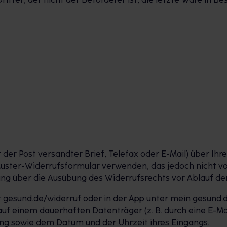
it der Post versandter Brief, Telefax oder E-Mail) über Ihr
Muster-Widerrufsformular verwenden, das jedoch nicht vo
eilung über die Ausübung des Widerrufsrechts vor Ablauf d
r gesund.de/widerruf oder in der App unter mein gesund.
auf einem dauerhaften Datenträger (z. B. durch eine E-Ma
ng sowie dem Datum und der Uhrzeit ihres Eingangs.