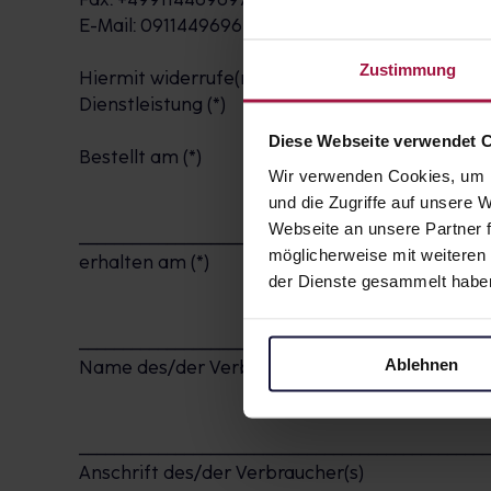
E-Mail: 0911449696
Zustimmung
Hiermit widerrufe(n) ich/wir (*) den von mir/u
Dienstleistung (*)
Diese Webseite verwendet 
Bestellt am (*)
Wir verwenden Cookies, um I
und die Zugriffe auf unsere
Webseite an unsere Partner f
______________________________________________
möglicherweise mit weiteren
erhalten am (*)
der Dienste gesammelt habe
______________________________________________
Ablehnen
Name des/der Verbraucher(s)
______________________________________________
Anschrift des/der Verbraucher(s)