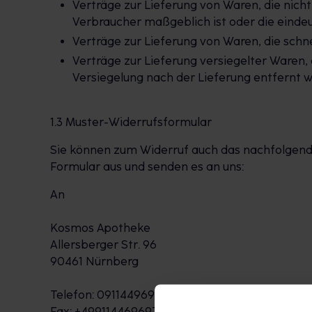
Verträge zur Lieferung von Waren, die nich
Verbraucher maßgeblich ist oder die eindeu
Verträge zur Lieferung von Waren, die schn
Verträge zur Lieferung versiegelter Waren,
Versiegelung nach der Lieferung entfernt w
1.3 Muster-Widerrufsformular
Sie können zum Widerruf auch das nachfolgende
Formular aus und senden es an uns:
An
Kosmos Apotheke
Allersberger Str. 96
90461 Nürnberg
Telefon: 0911449696
Fax: +499114469697,