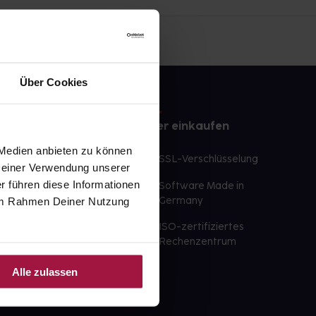
Über Cookies
e
Sicher einkaufen
 Medien anbieten zu können
te Wunschprodukte
SSL-Verschlüsselung
 Deiner Verwendung unserer
lbereit
r führen diese Informationen
Software Made in
ür sofort verfügbare
e im Rahmen Deiner Nutzung
Germany
st am selben Tag möglich
ISO-zertifiziertes
 der Apotheke
Rechenzentrum
ahl an Apotheken
Alle zulassen