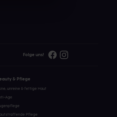
Folge uns!
eauty & Pflege
kne, unreine & fettige Haut
nti-Age
ugenpflege
autstraffende Pflege