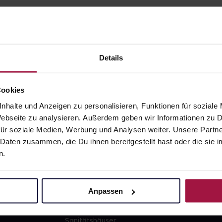
Details
gesund.de
Unsere Vorteil
Cookies
nhalte und Anzeigen zu personalisieren, Funktionen für soziale
Über uns
Ausgewähl
 Webseite zu analysieren. Außerdem geben wir Informationen zu
sofort abho
ür soziale Medien, Werbung und Analysen weiter. Unsere Partne
Karriere
Lieferung f
 Daten zusammen, die Du ihnen bereitgestellt hast oder die si
Newsletter
Artikel mei
n.
Barrierefreiheitserklärung
Freie Wahl
PAYBACK
Große Ausw
Anpassen
gesund-versorger.de
Sanitätshäuser