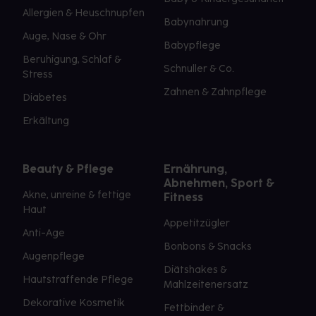
Allergien & Heuschnupfen
Babynahrung
Auge, Nase & Ohr
Babypflege
Beruhigung, Schlaf &
Schnuller & Co.
Stress
Zahnen & Zahnpflege
Diabetes
Erkältung
Beauty & Pflege
Ernährung,
Abnehmen, Sport &
Akne, unreine & fettige
Fitness
Haut
Appetitzügler
Anti-Age
Bonbons & Snacks
Augenpflege
Diätshakes &
Hautstraffende Pflege
Mahlzeitenersatz
Dekorative Kosmetik
Fettbinder &