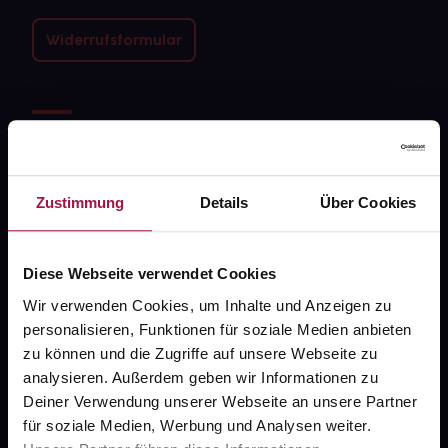
Widerrufsformular
gesund.de
Über uns
Zustimmung
Details
Über Cookies
Karriere
Newsletter
Diese Webseite verwendet Cookies
Barrierefreiheitserklärung
Wir verwenden Cookies, um Inhalte und Anzeigen zu
PAYBACK
personalisieren, Funktionen für soziale Medien anbieten
zu können und die Zugriffe auf unsere Webseite zu
gesund-versorger.de
analysieren. Außerdem geben wir Informationen zu
Sanitätshäuser
Deiner Verwendung unserer Webseite an unsere Partner
für soziale Medien, Werbung und Analysen weiter.
Datenschutz