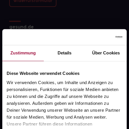
Widerrufsformular
gesund.de
Über uns
Karriere
Zustimmung
Details
Über Cookies
Newsletter
Barrierefreiheitserklärung
Diese Webseite verwendet Cookies
Wir verwenden Cookies, um Inhalte und Anzeigen zu
PAYBACK
personalisieren, Funktionen für soziale Medien anbieten
gesund-versorger.de
zu können und die Zugriffe auf unsere Webseite zu
analysieren. Außerdem geben wir Informationen zu
Sanitätshäuser
Deiner Verwendung unserer Webseite an unsere Partner
Datenschutz
für soziale Medien, Werbung und Analysen weiter.
Unsere Partner führen diese Informationen
AGB