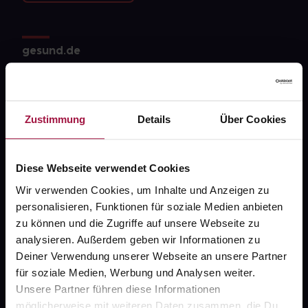
gesund.de
Über uns
Karriere
Zustimmung
Details
Über Cookies
Newsletter
Barrierefreiheitserklärung
Diese Webseite verwendet Cookies
PAYBACK
Wir verwenden Cookies, um Inhalte und Anzeigen zu
personalisieren, Funktionen für soziale Medien anbieten
gesund-versorger.de
zu können und die Zugriffe auf unsere Webseite zu
Sanitätshäuser
analysieren. Außerdem geben wir Informationen zu
Deiner Verwendung unserer Webseite an unsere Partner
Datenschutz
für soziale Medien, Werbung und Analysen weiter.
AGB
Unsere Partner führen diese Informationen
möglicherweise mit weiteren Daten zusammen, die Du