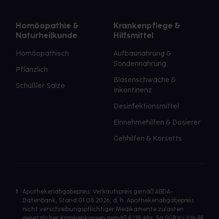
Homöopathie &
Krankenpflege &
Naturheilkunde
Hilfsmittel
Homöopathisch
Aufbaunahrung &
Sondennahrung
Pflanzlich
Blasenschwäche &
Schüßler Salze
Inkontinenz
Desinfektionsmittel
Einnehmehilfen & Dosierer
Gehhilfen & Korsetts
1
Apothekenabgabepreis: Verkaufspreis gemäß ABDA-
Datenbank, Stand 01.08.2026, d. h. Apothekenabgabepreis
nicht verschreibungspflichtiger Medikamente zulasten
gesetzlicher Krankenkassen gemäß § 129 Abs. 5a SGB V i.V.m §§