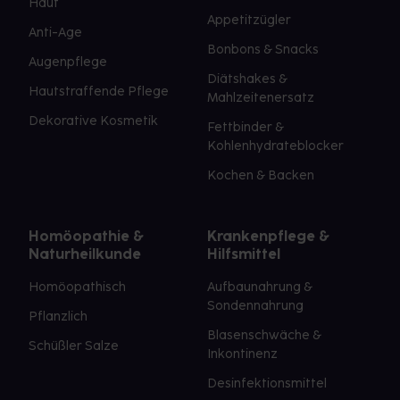
Haut
Appetitzügler
Anti-Age
Bonbons & Snacks
Augenpflege
Diätshakes &
Hautstraffende Pflege
Mahlzeitenersatz
Dekorative Kosmetik
Fettbinder &
Kohlenhydrateblocker
Kochen & Backen
Homöopathie &
Krankenpflege &
Naturheilkunde
Hilfsmittel
Homöopathisch
Aufbaunahrung &
Sondennahrung
Pflanzlich
Blasenschwäche &
Schüßler Salze
Inkontinenz
Desinfektionsmittel