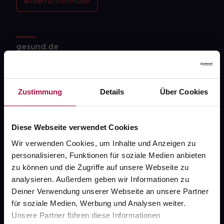
Widerrufsformular
gesund.de
Über uns
Karriere
Zustimmung
Details
Über Cookies
Newsletter
Barrierefreiheitserklärung
Diese Webseite verwendet Cookies
Wir verwenden Cookies, um Inhalte und Anzeigen zu
PAYBACK
personalisieren, Funktionen für soziale Medien anbieten
gesund-versorger.de
zu können und die Zugriffe auf unsere Webseite zu
analysieren. Außerdem geben wir Informationen zu
Sanitätshäuser
Deiner Verwendung unserer Webseite an unsere Partner
Datenschutz
für soziale Medien, Werbung und Analysen weiter.
Unsere Partner führen diese Informationen
AGB