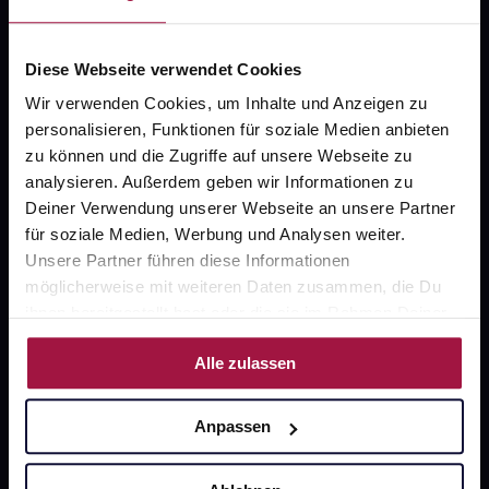
FAQ
Diese Webseite verwendet Cookies
Widerrufsformular
Wir verwenden Cookies, um Inhalte und Anzeigen zu
personalisieren, Funktionen für soziale Medien anbieten
zu können und die Zugriffe auf unsere Webseite zu
gesund.de
analysieren. Außerdem geben wir Informationen zu
Deiner Verwendung unserer Webseite an unsere Partner
Über uns
für soziale Medien, Werbung und Analysen weiter.
Unsere Partner führen diese Informationen
Karriere
möglicherweise mit weiteren Daten zusammen, die Du
Newsletter
ihnen bereitgestellt hast oder die sie im Rahmen Deiner
Nutzung der Dienste gesammelt haben.
Barrierefreiheitserklärung
Alle zulassen
PAYBACK
gesund-versorger.de
Anpassen
Sanitätshäuser