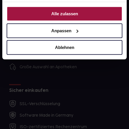
ihnen bereitgestellt hast oder die sie im Rahmen Deiner
Nutzung der Dienste gesammelt haben.
Unsere Vorteile
Alle zulassen
Ausgewählte Wunschprodukte sofort abholbereit
Anpassen
Lieferung für sofort verfügbare Artikel meist am
selben Tag möglich
Ablehnen
Freie Wahl der Apotheke
Große Auswahl an Apotheken
Sicher einkaufen
SSL-Verschlüsselung
Software Made in Germany
ISO-zertifiziertes Rechenzentrum