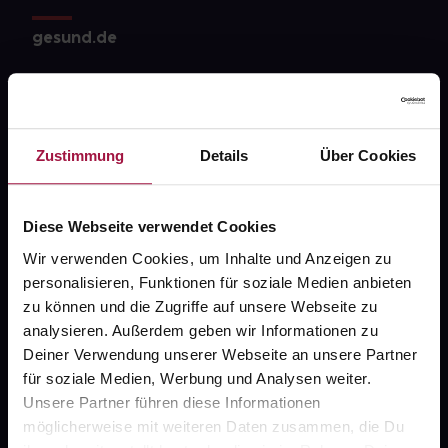
gesund.de
Über uns
Karriere
Zustimmung
Details
Über Cookies
Newsletter
Barrierefreiheitserklärung
Diese Webseite verwendet Cookies
PAYBACK
Wir verwenden Cookies, um Inhalte und Anzeigen zu
gesund-versorger.de
personalisieren, Funktionen für soziale Medien anbieten
Sanitätshäuser
zu können und die Zugriffe auf unsere Webseite zu
analysieren. Außerdem geben wir Informationen zu
Datenschutz
Deiner Verwendung unserer Webseite an unsere Partner
für soziale Medien, Werbung und Analysen weiter.
AGB
Unsere Partner führen diese Informationen
Impressum
möglicherweise mit weiteren Daten zusammen, die Du