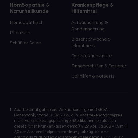
Homöopathie &
Krankenpflege &
Naturheilkunde
Hilfsmittel
Homöopathisch
Aufbaunahrung &
Sondennahrung
Pflanzlich
Blasenschwäche &
Schüßler Salze
Inkontinenz
Desinfektionsmittel
Einnehmehilfen & Dosierer
Gehhilfen & Korsetts
1
Apothekenabgabepreis: Verkaufspreis gemäß ABDA-
Datenbank, Stand 01.08.2026, d. h. Apothekenabgabepreis
nicht verschreibungspflichtiger Medikamente zulasten
gesetzlicher Krankenkassen gemäß § 129 Abs. 5a SGB V i.V.m §§
2,3 der Arzneimittelpreisverordnung, abzüglich eines
Abschlags zugunsten der Krankenkasse gemäß § 130 SGB V