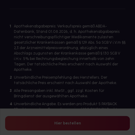
1
Apothekenabgabepreis: Verkaufspreis gemäß ABDA-
Datenbank, Stand 01.08.2026, d. h. Apothekenabgabepreis
nicht verschreibungspflichtiger Medikamente zulasten
gesetzlicher Krankenkassen gemäß § 129 Abs. 5a SGB V i.V.m §§
2,3 der Arzneimittelpreisverordnung, abzüglich eines
Abschlags zugunsten der Krankenkasse gemäß § 130 SGB V
i.H.v. 5% bei Rechnungsbegleichung innerhalb von zehn
Tagen. Der tatsächliche Preis erscheint nach Auswahl der
Apotheke.
2
Unverbindliche Preisempfehlung des Herstellers. Der
tatsächliche Preis erscheint nach Auswahl der Apotheke.
3
Alle Preisangaben inkl. MwSt., ggf. zzgl. Kosten für
Bringdienst der ausgewählten Apotheke.
4
Unverbindliche Angabe. Es werden pro Produkt 5 PAYBACK
°Punkte vergeben. Es werden maximal 100 PAYBACK Punkte
pro Produkt ausgegeben. Eine Punktegutschrift erfolgt nur
für Produkte mit einem Einzelpreis ab 2 Euro. Für auf Rezept
Hier bestellen
abgegebene Artikel werden keine PAYBACK Punkte vergeben.
Es wird ein Benutzerkonto benötigt, um die PAYBACK-