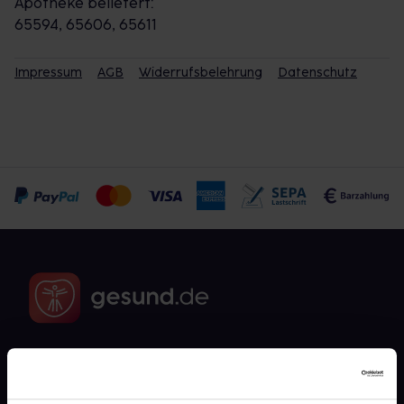
Apotheke beliefert:
65594, 65606, 65611
Impressum
AGB
Widerrufsbelehrung
Datenschutz
Fragen zu Deiner Bestellung?