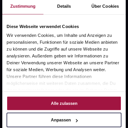
Zustimmung
Details
Über Cookies
Kontakt
FAQ
Diese Webseite verwendet Cookies
Wir verwenden Cookies, um Inhalte und Anzeigen zu
Widerrufsformular
personalisieren, Funktionen für soziale Medien anbieten
zu können und die Zugriffe auf unsere Webseite zu
analysieren. Außerdem geben wir Informationen zu
gesund.de
Deiner Verwendung unserer Webseite an unsere Partner
für soziale Medien, Werbung und Analysen weiter.
Über uns
Unsere Partner führen diese Informationen
möglicherweise mit weiteren Daten zusammen, die Du
Karriere
ihnen bereitgestellt hast oder die sie im Rahmen Deiner
Newsletter
Nutzung der Dienste gesammelt haben.
Alle zulassen
Barrierefreiheitserklärung
PAYBACK
Anpassen
gesund-versorger.de