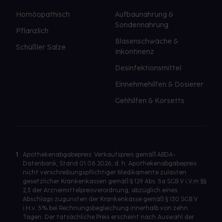
Homöopathisch
Aufbaunahrung &
Sondennahrung
Pflanzlich
Blasenschwäche &
Schüßler Salze
Inkontinenz
Desinfektionsmittel
Einnehmehilfen & Dosierer
Gehhilfen & Korsetts
1
Apothekenabgabepreis: Verkaufspreis gemäß ABDA-
Datenbank, Stand 01.08.2026, d. h. Apothekenabgabepreis
nicht verschreibungspflichtiger Medikamente zulasten
gesetzlicher Krankenkassen gemäß § 129 Abs. 5a SGB V i.V.m §§
2,3 der Arzneimittelpreisverordnung, abzüglich eines
Abschlags zugunsten der Krankenkasse gemäß § 130 SGB V
i.H.v. 5% bei Rechnungsbegleichung innerhalb von zehn
Tagen. Der tatsächliche Preis erscheint nach Auswahl der