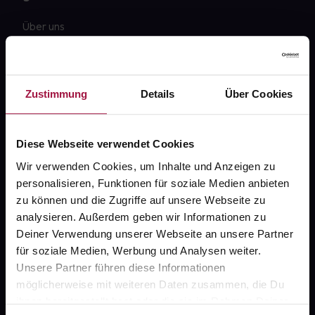
Über uns
Karriere
Newsletter
Zustimmung
Details
Über Cookies
Barrierefreiheitserklärung
PAYBACK
Diese Webseite verwendet Cookies
gesund-versorger.de
Wir verwenden Cookies, um Inhalte und Anzeigen zu
personalisieren, Funktionen für soziale Medien anbieten
Sanitätshäuser
zu können und die Zugriffe auf unsere Webseite zu
Datenschutz
analysieren. Außerdem geben wir Informationen zu
Deiner Verwendung unserer Webseite an unsere Partner
AGB
für soziale Medien, Werbung und Analysen weiter.
Impressum
Unsere Partner führen diese Informationen
möglicherweise mit weiteren Daten zusammen, die Du
ihnen bereitgestellt hast oder die sie im Rahmen Deiner