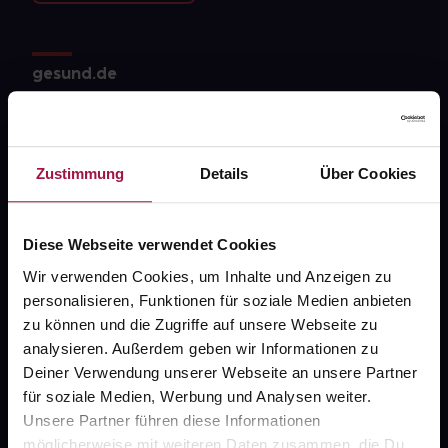
gesund.de
Über uns
Karriere
Zustimmung
Details
Über Cookies
Newsletter
Barrierefreiheitserklärung
Diese Webseite verwendet Cookies
PAYBACK
Wir verwenden Cookies, um Inhalte und Anzeigen zu
personalisieren, Funktionen für soziale Medien anbieten
gesund-versorger.de
zu können und die Zugriffe auf unsere Webseite zu
Sanitätshäuser
analysieren. Außerdem geben wir Informationen zu
Deiner Verwendung unserer Webseite an unsere Partner
Datenschutz
für soziale Medien, Werbung und Analysen weiter.
AGB
Unsere Partner führen diese Informationen
möglicherweise mit weiteren Daten zusammen, die Du