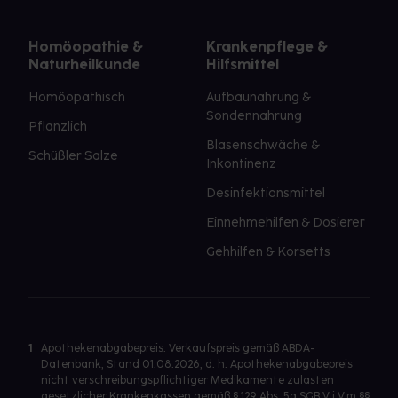
Homöopathie &
Krankenpflege &
Naturheilkunde
Hilfsmittel
Homöopathisch
Aufbaunahrung &
Sondennahrung
Pflanzlich
Blasenschwäche &
Schüßler Salze
Inkontinenz
Desinfektionsmittel
Einnehmehilfen & Dosierer
Gehhilfen & Korsetts
1
Apothekenabgabepreis: Verkaufspreis gemäß ABDA-
Datenbank, Stand 01.08.2026, d. h. Apothekenabgabepreis
nicht verschreibungspflichtiger Medikamente zulasten
gesetzlicher Krankenkassen gemäß § 129 Abs. 5a SGB V i.V.m §§