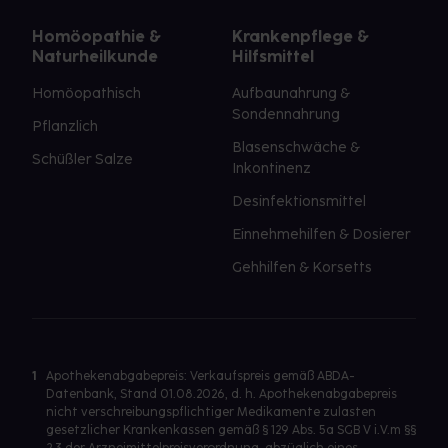
Homöopathie &
Krankenpflege &
Naturheilkunde
Hilfsmittel
Homöopathisch
Aufbaunahrung &
Sondennahrung
Pflanzlich
Blasenschwäche &
Schüßler Salze
Inkontinenz
Desinfektionsmittel
Einnehmehilfen & Dosierer
Gehhilfen & Korsetts
1
Apothekenabgabepreis: Verkaufspreis gemäß ABDA-
Datenbank, Stand 01.08.2026, d. h. Apothekenabgabepreis
nicht verschreibungspflichtiger Medikamente zulasten
gesetzlicher Krankenkassen gemäß § 129 Abs. 5a SGB V i.V.m §§