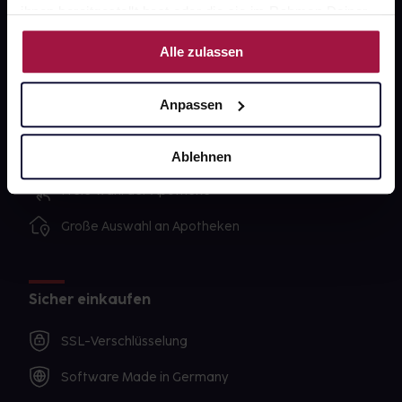
ihnen bereitgestellt hast oder die sie im Rahmen Deiner
Nutzung der Dienste gesammelt haben.
Alle zulassen
Unsere Vorteile
Ausgewählte Wunschprodukte sofort abholbereit
Anpassen
Lieferung für sofort verfügbare Artikel meist am
selben Tag möglich
Ablehnen
Freie Wahl der Apotheke
Große Auswahl an Apotheken
Sicher einkaufen
SSL-Verschlüsselung
Software Made in Germany