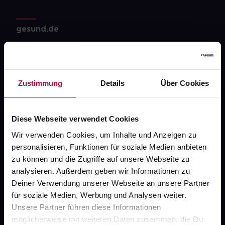
gesund.de
Über uns
Karriere
Zustimmung
Details
Über Cookies
Newsletter
Barrierefreiheitserklärung
Diese Webseite verwendet Cookies
PAYBACK
Wir verwenden Cookies, um Inhalte und Anzeigen zu
gesund-versorger.de
personalisieren, Funktionen für soziale Medien anbieten
zu können und die Zugriffe auf unsere Webseite zu
Sanitätshäuser
analysieren. Außerdem geben wir Informationen zu
Datenschutz
Deiner Verwendung unserer Webseite an unsere Partner
für soziale Medien, Werbung und Analysen weiter.
AGB
Unsere Partner führen diese Informationen
Impressum
möglicherweise mit weiteren Daten zusammen, die Du