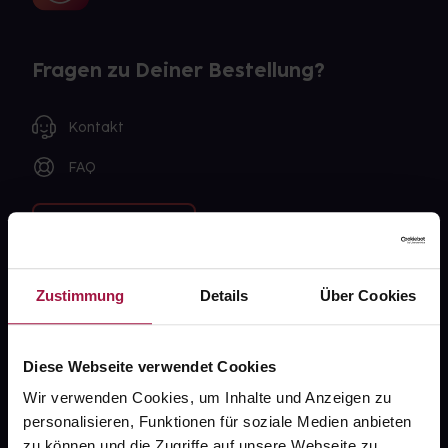
Fragen zu Deiner Bestellung?
Kontakt
FAQ
Widerrufsformular
Zustimmung
Details
Über Cookies
gesund.de
Über uns
Diese Webseite verwendet Cookies
Wir verwenden Cookies, um Inhalte und Anzeigen zu
Karriere
personalisieren, Funktionen für soziale Medien anbieten
Newsletter
zu können und die Zugriffe auf unsere Webseite zu