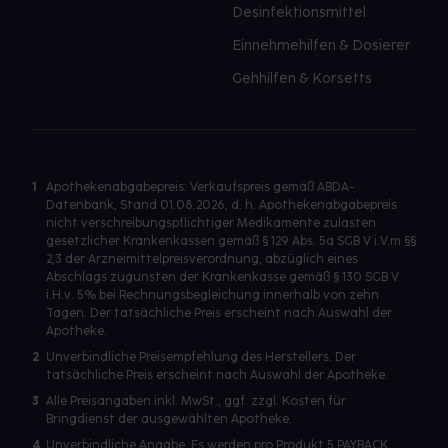
Desinfektionsmittel
Einnehmehilfen & Dosierer
Gehhilfen & Korsetts
1
Apothekenabgabepreis: Verkaufspreis gemäß ABDA-
Datenbank, Stand 01.08.2026, d. h. Apothekenabgabepreis
nicht verschreibungspflichtiger Medikamente zulasten
gesetzlicher Krankenkassen gemäß § 129 Abs. 5a SGB V i.V.m §§
2,3 der Arzneimittelpreisverordnung, abzüglich eines
Abschlags zugunsten der Krankenkasse gemäß § 130 SGB V
i.H.v. 5% bei Rechnungsbegleichung innerhalb von zehn
Tagen. Der tatsächliche Preis erscheint nach Auswahl der
Apotheke.
2
Unverbindliche Preisempfehlung des Herstellers. Der
tatsächliche Preis erscheint nach Auswahl der Apotheke.
3
Alle Preisangaben inkl. MwSt., ggf. zzgl. Kosten für
Bringdienst der ausgewählten Apotheke.
4
Unverbindliche Angabe. Es werden pro Produkt 5 PAYBACK