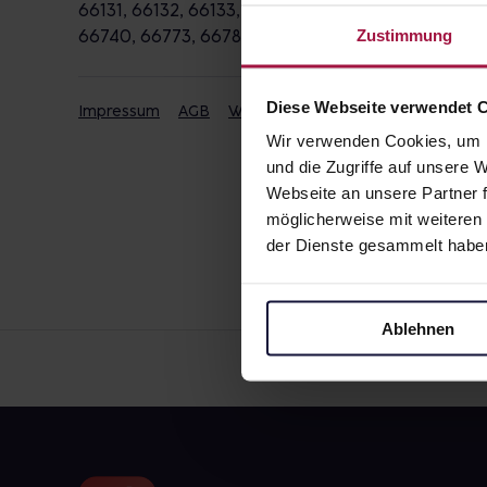
66131, 66132, 66133, 66265, 66271, 66280, 66287
Zustimmung
66740, 66773, 66787, 66793, 66798, 66802, 668
Diese Webseite verwendet 
Impressum
AGB
Widerrufsbelehrung
Datenschut
Wir verwenden Cookies, um I
und die Zugriffe auf unsere
Webseite an unsere Partner f
möglicherweise mit weiteren
der Dienste gesammelt habe
Ablehnen