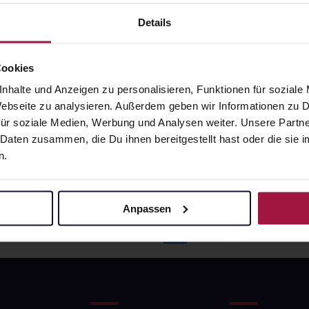
, 66292, 66333, 66346, 66352, 66359,
Details
06
Cookies
z
nhalte und Anzeigen zu personalisieren, Funktionen für soziale
 Webseite zu analysieren. Außerdem geben wir Informationen zu
ür soziale Medien, Werbung und Analysen weiter. Unsere Partne
 Daten zusammen, die Du ihnen bereitgestellt hast oder die si
n.
Anpassen