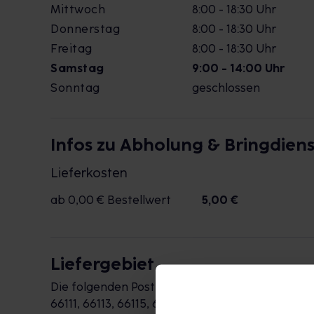
Mittwoch
8:00 - 18:30 Uhr
Donnerstag
8:00 - 18:30 Uhr
Freitag
8:00 - 18:30 Uhr
Samstag
9:00 - 14:00 Uhr
Sonntag
geschlossen
Infos zu Abholung & Bringdiens
Lieferkosten
ab 0,00 € Bestellwert
5,00 €
Liefergebiet
Die folgenden Postleitzahlen werden durch die 
66111, 66113, 66115, 66117, 66119, 66121, 66123, 66