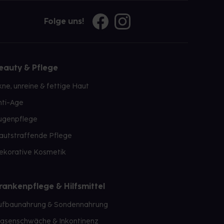
Folge uns!
eauty & Pflege
kne, unreine & fettige Haut
nti-Age
ugenpflege
autstraffende Pflege
ekorative Kosmetik
rankenpflege & Hilfsmittel
ufbaunahrung & Sondennahrung
lasenschwäche & Inkontinenz