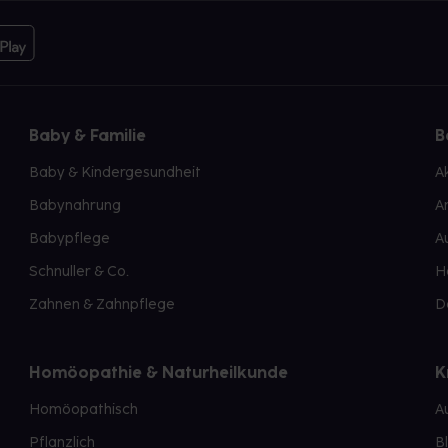
Baby & Familie
B
Baby & Kindergesundheit
A
Babynahrung
A
Babypflege
A
Schnuller & Co.
H
Zahnen & Zahnpflege
D
Homöopathie & Naturheilkunde
K
Homöopathisch
A
Pflanzlich
B