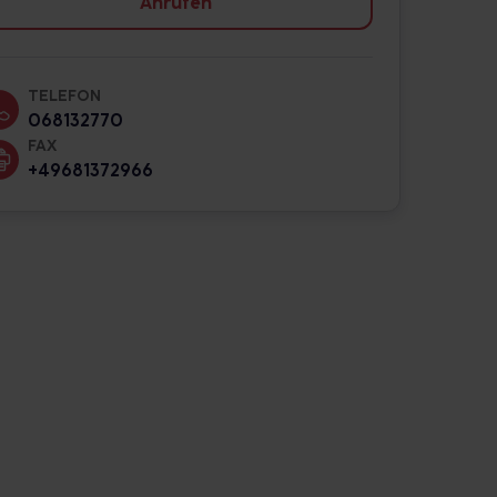
Anrufen
TELEFON
068132770
FAX
+49681372966