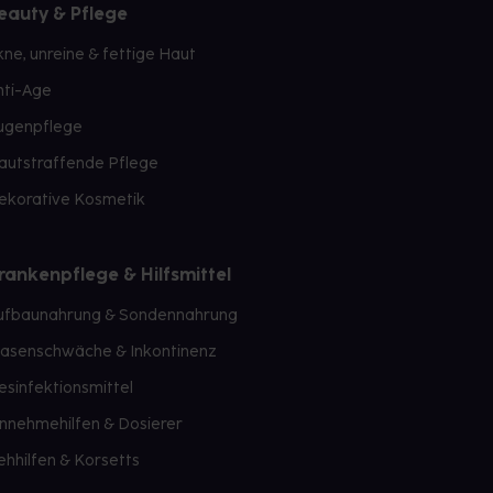
eauty & Pflege
kne, unreine & fettige Haut
nti-Age
ugenpflege
autstraffende Pflege
ekorative Kosmetik
rankenpflege & Hilfsmittel
ufbaunahrung & Sondennahrung
lasenschwäche & Inkontinenz
esinfektionsmittel
innehmehilfen & Dosierer
ehhilfen & Korsetts