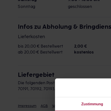
Sonntag
geschlossen
Infos zu Abholung & Bringdiens
Lieferkosten
bis 20,00 € Bestellwert
2,00 €
ab 20,00 € Bestellwert
kostenlos
Liefergebiet
Die folgenden Postleitzahlen werden durch die 
70191, 70192, 70193, 70376
Zustimmung
Impressum
AGB
Widerrufsbelehrung
Datenschut