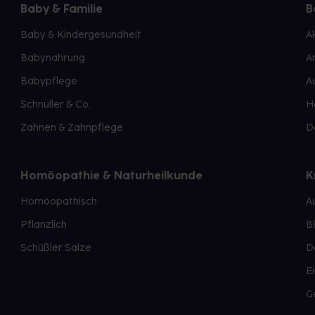
Baby & Familie
B
Baby & Kindergesundheit
A
Babynahrung
A
Babypflege
A
Schnuller & Co.
H
Zahnen & Zahnpflege
D
Homöopathie & Naturheilkunde
K
Homöopathisch
A
Pflanzlich
B
Schüßler Salze
D
E
G