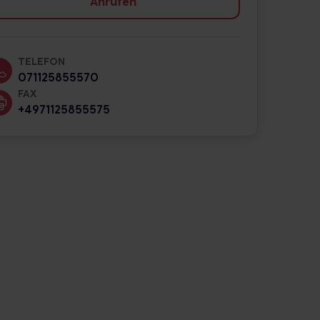
Anrufen
TELEFON
071125855570
FAX
+4971125855575