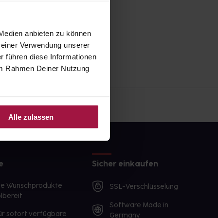
 Medien anbieten zu können
 Deiner Verwendung unserer
r führen diese Informationen
e im Rahmen Deiner Nutzung
Alle zulassen
e
Sicher einkaufen
te Wunschprodukte
SSL-Verschlüsselung
lbereit
Software Made in
ür sofort verfügbare
Germany