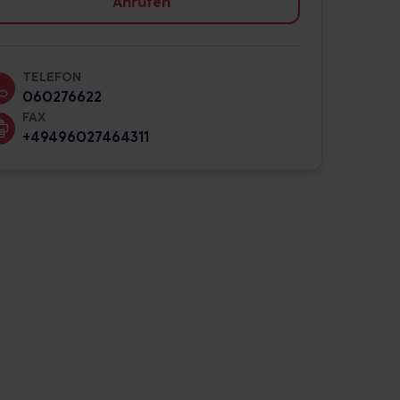
Anrufen
TELEFON
060276622
FAX
+49496027464311