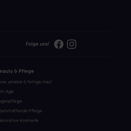
Folge uns!
eauty & Pflege
kne, unreine & fettige Haut
nti-Age
ugenpflege
autstraffende Pflege
ekorative Kosmetik