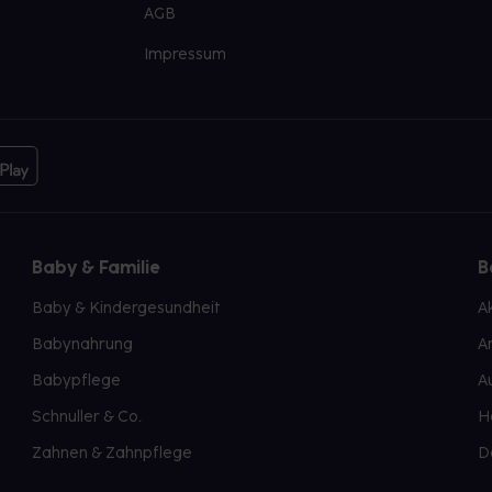
AGB
Impressum
Baby & Familie
B
Baby & Kindergesundheit
A
Babynahrung
A
Babypflege
A
Schnuller & Co.
H
Zahnen & Zahnpflege
D