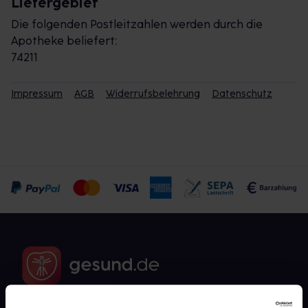
Liefergebiet
Die folgenden Postleitzahlen werden durch die
Apotheke beliefert:
74211
Impressum
AGB
Widerrufsbelehrung
Datenschutz