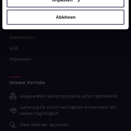
PAYBACK
gesund-versorger.de
Ablehnen
Sanitätshäuser
Datenschutz
AGB
Impressum
Unsere Vorteile
Ausgewählte Wunschprodukte sofort abholbereit
Lieferung für sofort verfügbare Artikel meist am
selben Tag möglich
Freie Wahl der Apotheke