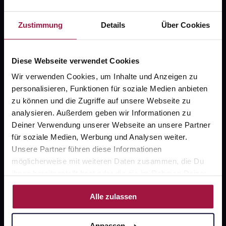
Fragen zu Deiner Bestellung?
Zustimmung
Details
Über Cookies
Kontakt
Diese Webseite verwendet Cookies
FAQ
Wir verwenden Cookies, um Inhalte und Anzeigen zu
personalisieren, Funktionen für soziale Medien anbieten
Widerrufsformular
zu können und die Zugriffe auf unsere Webseite zu
analysieren. Außerdem geben wir Informationen zu
Deiner Verwendung unserer Webseite an unsere Partner
für soziale Medien, Werbung und Analysen weiter.
gesund.de
Unsere Partner führen diese Informationen
Über uns
möglicherweise mit weiteren Daten zusammen, die Du
ihnen bereitgestellt hast oder die sie im Rahmen Deiner
Karriere
Nutzung der Dienste gesammelt haben.
Alle zulassen
Newsletter
Barrierefreiheitserklärung
Anpassen