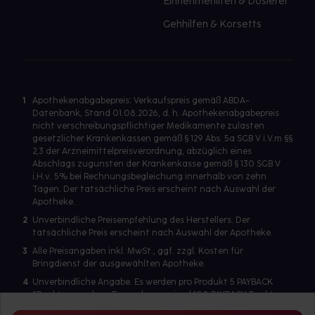
Einnehmehilfen & Dosierer
Gehhilfen & Korsetts
1
Apothekenabgabepreis: Verkaufspreis gemäß ABDA-
Datenbank, Stand 01.08.2026, d. h. Apothekenabgabepreis
nicht verschreibungspflichtiger Medikamente zulasten
gesetzlicher Krankenkassen gemäß § 129 Abs. 5a SGB V i.V.m §§
2,3 der Arzneimittelpreisverordnung, abzüglich eines
Abschlags zugunsten der Krankenkasse gemäß § 130 SGB V
i.H.v. 5% bei Rechnungsbegleichung innerhalb von zehn
Tagen. Der tatsächliche Preis erscheint nach Auswahl der
Apotheke.
2
Unverbindliche Preisempfehlung des Herstellers. Der
tatsächliche Preis erscheint nach Auswahl der Apotheke.
3
Alle Preisangaben inkl. MwSt., ggf. zzgl. Kosten für
Bringdienst der ausgewählten Apotheke.
4
Unverbindliche Angabe. Es werden pro Produkt 5 PAYBACK
°Punkte vergeben. Es werden maximal 100 PAYBACK Punkte
pro Produkt ausgegeben. Eine Punktegutschrift erfolgt nur