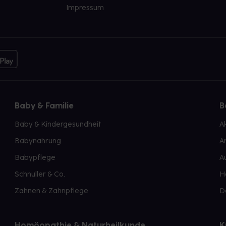
Impressum
Baby & Familie
B
Baby & Kindergesundheit
A
Babynahrung
A
Babypflege
A
Schnuller & Co.
H
Zahnen & Zahnpflege
D
Homöopathie & Naturheilkunde
K