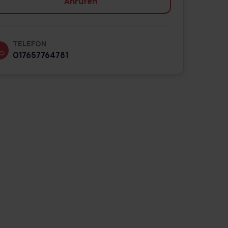
Anrufen
TELEFON
017657764781