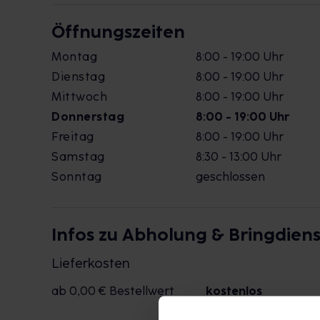
Öffnungszeiten
Montag
8:00 - 19:00 Uhr
Dienstag
8:00 - 19:00 Uhr
Mittwoch
8:00 - 19:00 Uhr
Donnerstag
8:00 - 19:00 Uhr
Freitag
8:00 - 19:00 Uhr
Samstag
8:30 - 13:00 Uhr
Sonntag
geschlossen
Infos zu Abholung & Bringdiens
Lieferkosten
ab 0,00 € Bestellwert
kostenlos