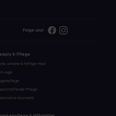
Folge uns!
eauty & Pflege
kne, unreine & fettige Haut
nti-Age
ugenpflege
autstraffende Pflege
ekorative Kosmetik
rankenpflege & Hilfsmittel