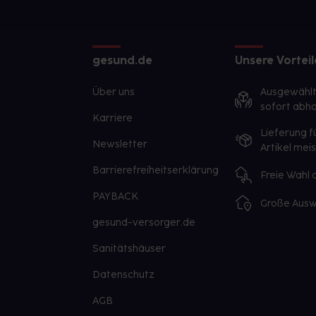
gesund.de
Unsere Vorteil
Über uns
Ausgewähl
sofort abho
Karriere
Lieferung f
Newsletter
Artikel mei
Barrierefreiheitserklärung
Freie Wahl
PAYBACK
Große Ausw
gesund-versorger.de
Sanitätshäuser
Datenschutz
AGB