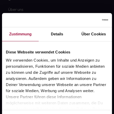
Über uns
Karriere
Newsletter
Zustimmung
Details
Über Cookies
Barrierefreiheitserklärung
PAYBACK
Diese Webseite verwendet Cookies
gesund-versorger.de
Wir verwenden Cookies, um Inhalte und Anzeigen zu
personalisieren, Funktionen für soziale Medien anbieten
Sanitätshäuser
zu können und die Zugriffe auf unsere Webseite zu
Datenschutz
analysieren. Außerdem geben wir Informationen zu
Deiner Verwendung unserer Webseite an unsere Partner
AGB
für soziale Medien, Werbung und Analysen weiter.
Impressum
Unsere Partner führen diese Informationen
möglicherweise mit weiteren Daten zusammen, die Du
ihnen bereitgestellt hast oder die sie im Rahmen Deiner