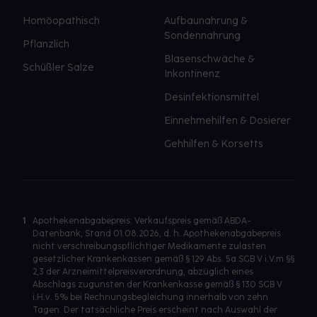
Homöopathisch
Aufbaunahrung &
Sondennahrung
Pflanzlich
Blasenschwäche &
Schüßler Salze
Inkontinenz
Desinfektionsmittel
Einnehmehilfen & Dosierer
Gehhilfen & Korsetts
1
Apothekenabgabepreis: Verkaufspreis gemäß ABDA-
Datenbank, Stand 01.08.2026, d. h. Apothekenabgabepreis
nicht verschreibungspflichtiger Medikamente zulasten
gesetzlicher Krankenkassen gemäß § 129 Abs. 5a SGB V i.V.m §§
2,3 der Arzneimittelpreisverordnung, abzüglich eines
Abschlags zugunsten der Krankenkasse gemäß § 130 SGB V
i.H.v. 5% bei Rechnungsbegleichung innerhalb von zehn
Tagen. Der tatsächliche Preis erscheint nach Auswahl der