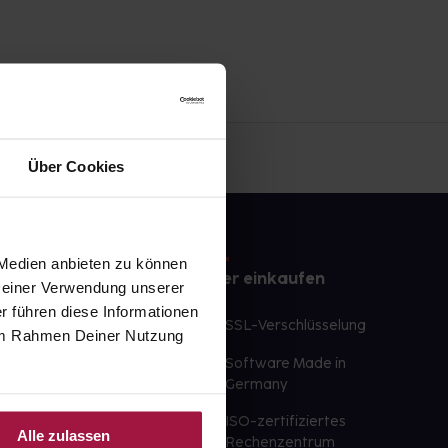
Über Cookies
 Medien anbieten zu können
e
Sicher einkaufen
 Deiner Verwendung unserer
r führen diese Informationen
te Wunschprodukte
SSL-Verschlüsselung
e im Rahmen Deiner Nutzung
lbereit
Software Made in
ür sofort verfügbare
Germany
st am selben Tag möglich
ISO-zertifiziertes
Alle zulassen
 der Apotheke
Rechenzentrum