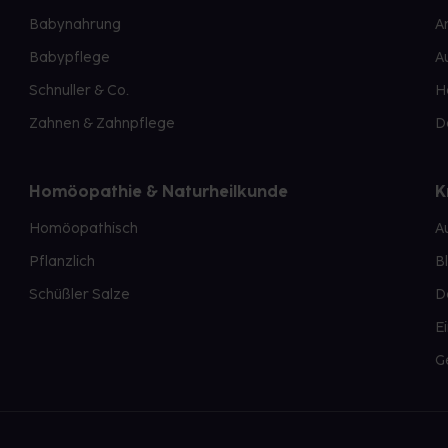
Babynahrung
A
Babypflege
A
Schnuller & Co.
H
Zahnen & Zahnpflege
D
Homöopathie & Naturheilkunde
K
Homöopathisch
A
Pflanzlich
B
Schüßler Salze
D
E
G