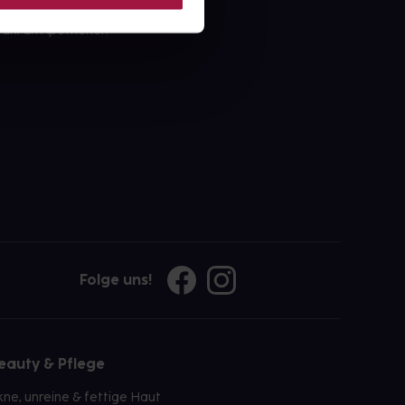
ahl an Apotheken
Folge uns!
eauty & Pflege
kne, unreine & fettige Haut