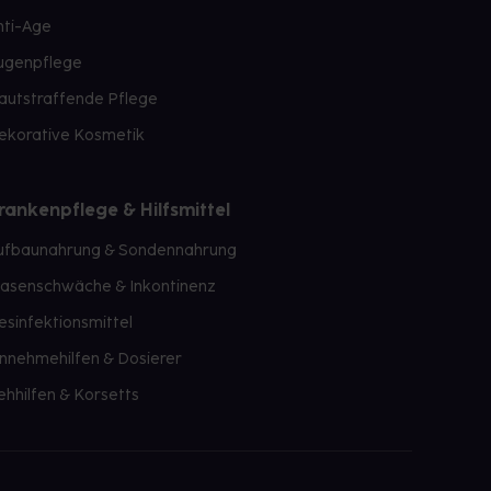
nti-Age
ugenpflege
autstraffende Pflege
ekorative Kosmetik
rankenpflege & Hilfsmittel
ufbaunahrung & Sondennahrung
lasenschwäche & Inkontinenz
esinfektionsmittel
innehmehilfen & Dosierer
ehhilfen & Korsetts