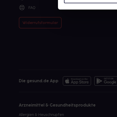
FAQ
Widerrufsformular
Die gesund.de App
Arzneimittel & Gesundheitsprodukte
Allergien & Heuschnupfen