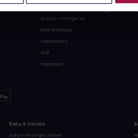
PAYBACK
Große Ausw
gesund-versorger.de
Sanitätshäuser
Datenschutz
AGB
Impressum
Baby & Familie
B
Baby & Kindergesundheit
A