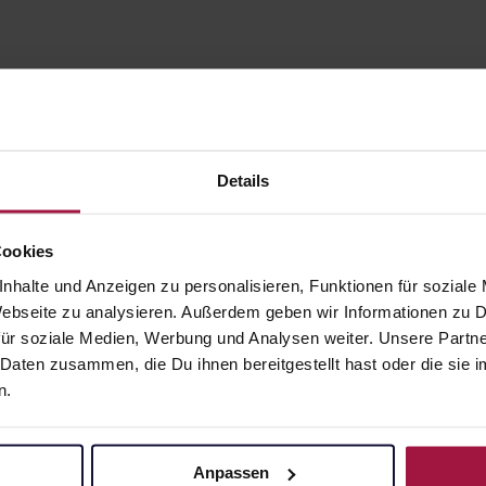
Details
Cookies
nhalte und Anzeigen zu personalisieren, Funktionen für soziale
gesund.de
Unsere Vorteil
 Webseite zu analysieren. Außerdem geben wir Informationen zu
ür soziale Medien, Werbung und Analysen weiter. Unsere Partne
Über uns
Ausgewähl
 Daten zusammen, die Du ihnen bereitgestellt hast oder die si
sofort abho
n.
Karriere
Lieferung f
Newsletter
Artikel mei
Barrierefreiheitserklärung
Anpassen
Freie Wahl